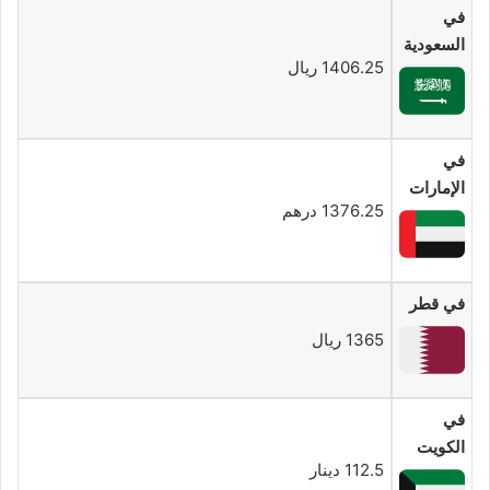
في
السعودية
1406.25 ريال
في
الإمارات
1376.25 درهم
في قطر
1365 ريال
في
الكويت
112.5 دينار