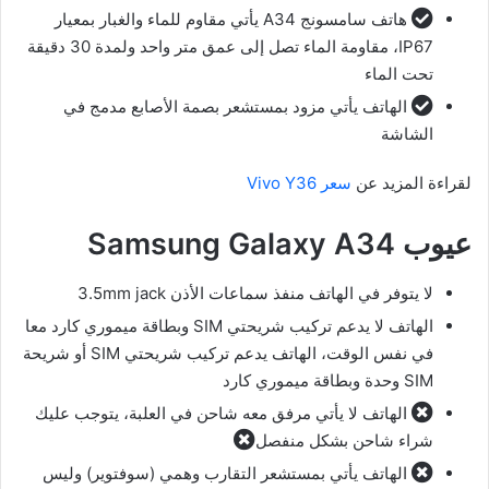
هاتف سامسونج A34 يأتي مقاوم للماء والغبار بمعيار
IP67، مقاومة الماء تصل إلى عمق متر واحد ولمدة 30 دقيقة
تحت الماء
الهاتف يأتي مزود بمستشعر بصمة الأصابع مدمج في
الشاشة
لقراءة المزيد عن
سعر Vivo Y36
عيوب Samsung Galaxy A34
لا يتوفر في الهاتف منفذ سماعات الأذن 3.5mm jack
الهاتف لا يدعم تركيب شريحتي SIM وبطاقة ميموري كارد معا
في نفس الوقت، الهاتف يدعم تركيب شريحتي SIM أو شريحة
SIM وحدة وبطاقة ميموري كارد
الهاتف لا يأتي مرفق معه شاحن في العلبة، يتوجب عليك
شراء شاحن بشكل منفصل
الهاتف يأتي بمستشعر التقارب وهمي (سوفتوير) وليس