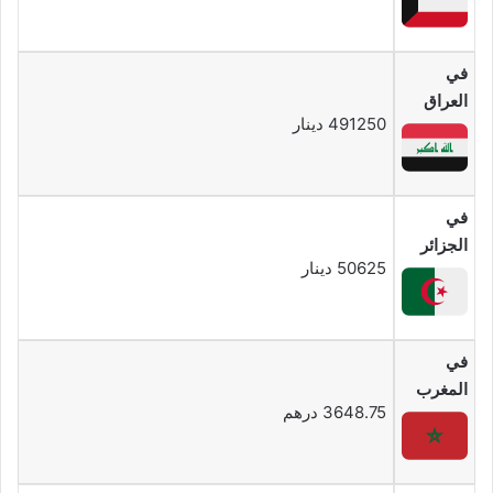
في
العراق
491250 دينار
في
الجزائر
50625 دينار
في
المغرب
3648.75 درهم