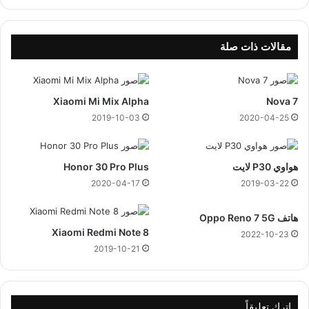
ل
ا
ب
ر
ي
2
ة
مقالات ذات صلة
6
ا
ي
ل
و
ب
Xiaomi Mi Mix Alpha
Nova 7
ل
ر
ي
ت
2019-10-03
2020-04-25
و
ق
ا
ل
هواوي P30 لايت
Honor 30 Pro Plus
2020-04-17
2019-03-22
هاتف Oppo Reno 7 5G
Xiaomi Redmi Note 8
2022-10-23
2019-10-21
اترك تعليقاً