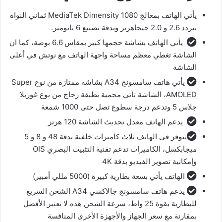
يأتي الهاتف بمعالج MediaTek Dimensity 1080 ثماني النواة
بتردد 2.6 و 2.0 جيجاهرتز وبدقة تصنيع 6 نانومتر.
يأتي الهاتف بشاشة حجمها كبير بمقاس 6.6 بوصة، كما ان
الشاشة تغطي معظم مساحة واجهة الهاتف مع نوتش في أعلى
الشاشة
يأتي هاتف سامسونج A34 بشاشة ممتازة من نوع Super
AMOLED، الشاشة تأتي محمية بطبقة زجاج من نوع غوريلا
جلاس 5 وتدعم درجة سطوع تصل حتى 1000 شمعة
يدعم الهاتف معدل تحديث الشاشة 120 هرتز
يتوفر في الهاتف ثلاث كاميرات خلفية بدقة 48 و 8 و 5
ميجابكسل، الكاميرات تدعم تقنية التثبيت البصري OIS
وإمكانية تصوير الفيديو بدقة 4K
الهاتف يأتي بسعة بطارية كبيرة (5000 مللي أمبير)
يدعم هاتف سامسونج جالاكسي A34 الشحن السريع
للبطارية بقوة 25 واط، سرعة الشحن هذه لا تعتبر الأفضل
بمقارنة مع سعر الجهاز والأجهزة الأخرى المنافسة