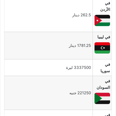
في
الأردن
262.5 دينار
في ليبيا
1781.25 دينار
في
3337500 ليرة
سوريا
في
السودان
221250 جنيه
في