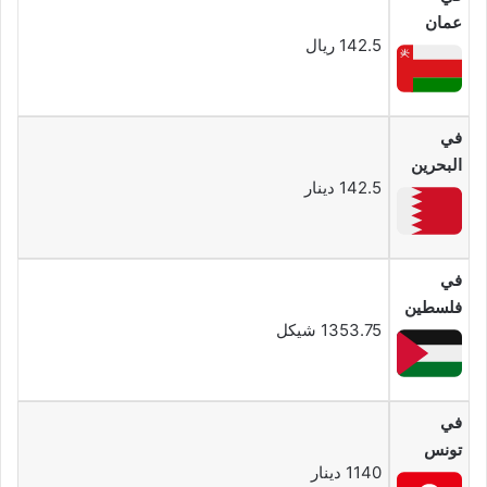
عمان
142.5 ريال
في
البحرين
142.5 دينار
في
فلسطين
1353.75 شيكل
في
تونس
1140 دينار