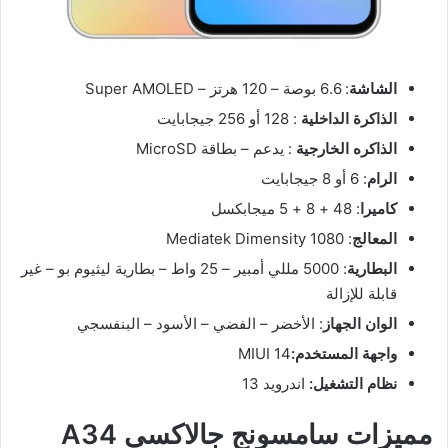
الشاشة
: 6.6 بوصة – 120 هرتز – Super AMOLED
الذاكرة الداخلية
: 128 أو 256 جيجابايت
الذاكره الخارجية
: يدعم – بطاقة MicroSD
الرام
: 6 أو 8 جيجابايت
كاميرا
: 48 + 8 + 5 ميجابكسل
المعالج
: Mediatek Dimensity 1080
البطارية
: 5000 مللي أمبير – 25 واط – بطارية ليثيوم بو – غير
قابلة للإزالة
الوان الجهاز
: الأخضر – الفضي – الأسود – البنفسجي
واجهة المستخدم:
MIUI 14
نظام التشغيل:
اندرويد 13
مميزات سامسونج جالاكسي A34