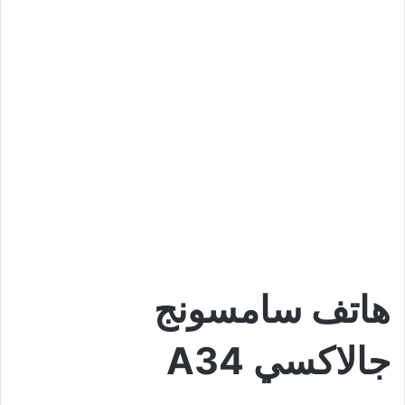
هاتف سامسونج
جالاكسي A34