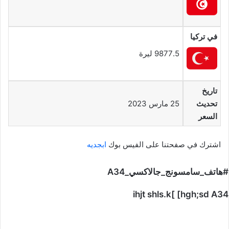
في تركيا
9877.5 ليرة
تاريخ
تحديث
25 مارس 2023
السعر
اشترك في صفحتنا على الفيس بوك
ابجديه
#هاتف_سامسونج_جالاكسي_A34
ihjt shls.k[ [hgh;sd A34