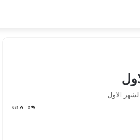
اول
لشهر الاول
681
0