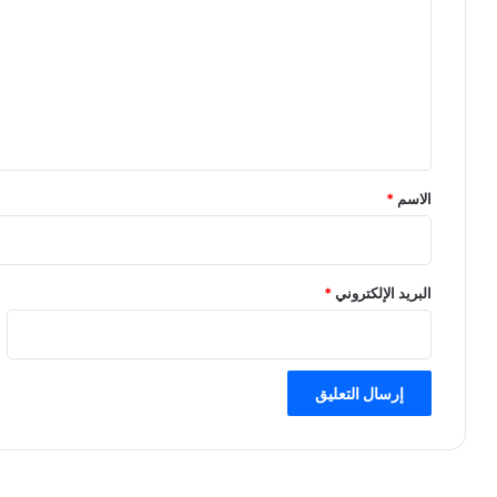
ت
ع
ل
ي
ق
*
الاسم
*
البريد الإلكتروني
*