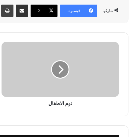
مشاركة عبر البريد
طبا
فيسبوك
‫X
شاركها
ن
و
م
ا
ل
ا
ط
ف
ا
ل
نوم الاطفال