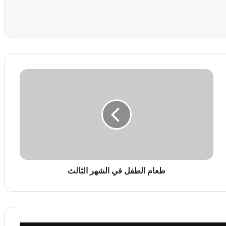
عة
ط
ع
ا
م
ا
ل
ط
ف
ل
ف
طعام الطفل في الشهر الثالث
ي
ا
ل
ش
ه