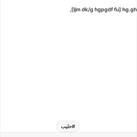
ljm dk/g hgpgdf fu] hg.gh],
حليب