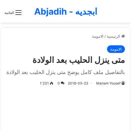
ابجديه - Abjadih
القائمة
الرئيسية
/
الامومة
الامومة
متى ينزل الحليب بعد الولادة
بالتفاصيل ملف كامل يوضح متى ينزل الحليب بعد الولادة
1٬231
0
2018-05-23
Mariam Yousef