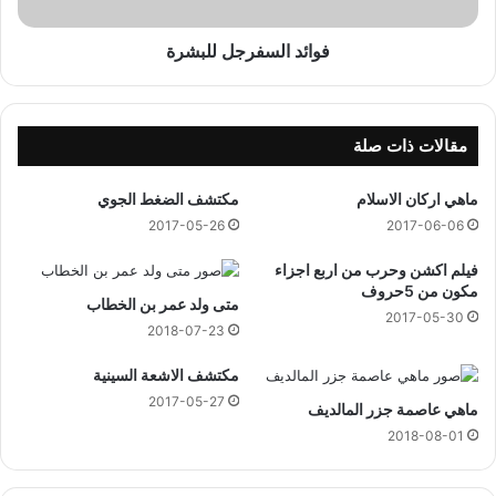
ة
س
ف
ر
فوائد السفرجل للبشرة
ج
ل
ل
ل
مقالات ذات صلة
ب
ش
ماهي اركان الاسلام
مكتشف الضغط الجوي
ر
2017-05-26
2017-06-06
ة
فيلم اكشن وحرب من اربع اجزاء
مكون من 5حروف
متى ولد عمر بن الخطاب
2017-05-30
2018-07-23
مكتشف الاشعة السينية
2017-05-27
ماهي عاصمة جزر المالديف
2018-08-01