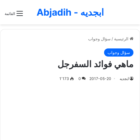
ابجديه - Abjadih
القائمة
الرئيسية
/
سؤال وجواب
سؤال وجواب
ماهي فوائد السفرجل
ابجديه
2017-05-20
0
1٬173