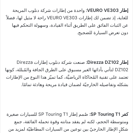
إطار VEURO VE303:
واحدة من إطارات شركة دنلوب المريحة
للغاية، إذ تضمن لك إطارات VEURO VE303 راحة لا مثيل لها، فضلاً
عن الثبات الفائق على الطريق أثناء القيادة، وسهولة التحكم فيها
دون تعرض السيارة للضجيج.
إطار Direzza DZ102:
صنعت شركة دنلوب إطارات Direzza
DZ102 لتأتي بأدائها الغير مسبوق على الطرق الجافة والمُبللة، كونها
تعتمد على تقنية المُحاكاة الرياضيَّة، كما تميّز هذا النوع من الإطارات
بشكله وتفاصيله الخارجيّة لضمان قيادة مريحة وهادئة تمامًا.
كفر SP Touring T1:
صُمم إطار SP Touring T1 للسيارات صغيرة
ومتوسطة الحجم، لكنه لم يفقد متانته وقوة تحمله الفائقة، جمع
شكل الإطار الخارجيّ بين نوعين من السيارات المطاطيّة لمزيد من