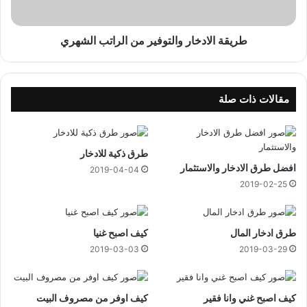
ت
ا
ن
د
ه
خ
طريقة الادخار والتوفير من الراتب الشهري
ا
ا
م
ر
ف
و
ي
ا
مقالات ذات صلة
ا
ل
ل
ت
د
و
و
طرق ذكية للادخار
ف
ر
افضل طرق الادخار والاستثمار
ي
2019-04-04
ي
ر
2019-02-25
ا
م
ل
ن
إ
ا
طرق ادخار المال
كيف اصبح غنيا
ن
ل
2019-03-03
2019-03-29
ج
ر
ل
ا
ي
ت
ز
كيف اصبح غني وانا فقير
كيف اوفر من مصروف البيت
ب