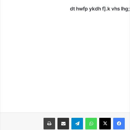
;dt hwfp ykdh f].k vhs lhg
واتساب
تيلقرام
مشاركة عبر البريد
طباعة