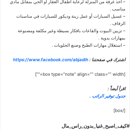
– أخذ غرفة من المنزلة لرعاية أطفال العقار أو الحي بمقابل مادي
مناسب .
– غسيل السيارات أو عمل زينة وديكور للسيارات في مناسبات
الزفاف .
– تزيين البيوت والقاعات بافكار بسيطة وغير مكلفة ومصنوعة
بمهارات يدوية .
– استغلال مهارات الطبخ وصنع الحلويات .
اشترك
في
صفحتنا
:
https://www.facebook.com/abjadih
[box type=”note” align=”” class=”” width=””]
اقرأ أيضاً :
جدول توفير الراتب
.
[/box]
#كيف_اصبح_غنيا_بدون_راس_مال