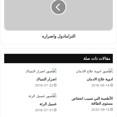
م
ر
ا
ا
د
م
و
ا
ل
د
ف
و
ي
ل
الترامادول واضراره
ا
و
ل
ا
م
ض
ن
ر
مقالات ذات صلة
ز
ا
ل
ر
ه
ادوية علاج الادمان
اضرار التمباك
2018-07-22
2018-06-14
الأطعمة التي تسبب انخفاض
مستوى الطاقة
غسيل الرئة
2022-09-15
2018-07-01