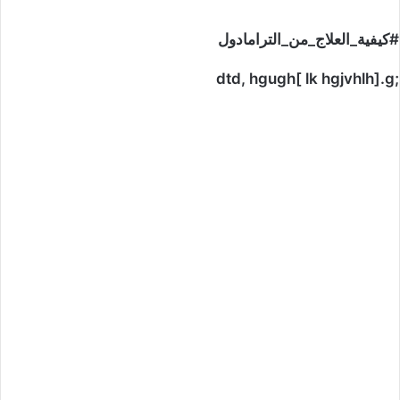
#كيفية_العلاج_من_الترامادول
;dtd, hgugh[ lk hgjvhlh].g