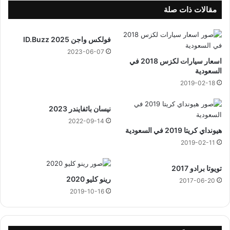
ا
مقالات ذات صلة
ل
ل
فولكس واجن ID.Buzz 2025
ب
ن
2023-06-07
اسعار سيارات لكزس 2018 في
ي
السعودية
ة
ف
2019-02-18
ي
ا
نيسان باثفايندر 2023
ل
2022-09-14
م
هيونداي كريتا 2019 في السعودية
ن
2019-02-11
ز
ل
تويوتا برادو 2017
رينو كليو 2020
2017-06-20
2019-10-16