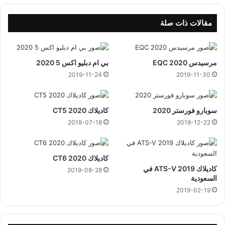
ي
م
1
2
مقالات ذات صلة
4
2
4
ي
4
ن
مرسيدس EQC 2020
بي ام دبليو اكس 5 2020
ه
ا
ج
ي
2019-11-24
2019-11-30
ر
ر
ي
2
0
سوبارو فورستر 2020
كاديلاك 2020 CT5
2
2019-07-18
2019-12-22
3
كاديلاك CT6 2020
كاديلاك ATS-V 2019 في
2019-08-28
السعودية
2019-02-19