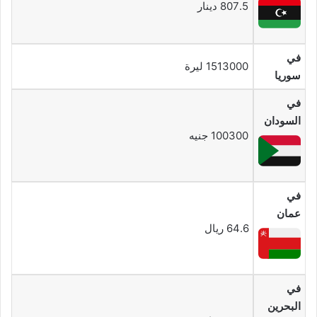
807.5 دينار
في
1513000 ليرة
سوريا
في
السودان
100300 جنيه
في
عمان
64.6 ريال
في
البحرين