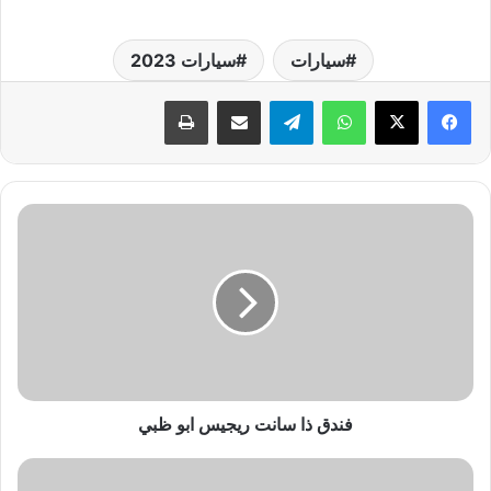
سيارات
سيارات 2023
واتساب
تيلقرام
مشاركة عبر البريد
طباعة
ف
ن
د
ق
ذ
ا
س
ا
ن
ت
فندق ذا سانت ريجيس ابو ظبي
ر
ي
ا