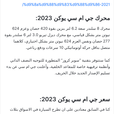
%d9%8a%d9%88%d9%83%d9%88%d9%86-2021/
محرك جي ام سي يوكن 2023:
محرك 8 سلندر سعة 6.2 لتر بنزين بقوة 420 حصان وعزم 624
نيوتن متر بشكل قياسي، مع محرك ديزل تيربو 3.0 لتر 6 سلندر بقوة
277 حصان ونفس العزم 624 نيوتن متر بشكل اختياري، كلاهما
متصل بناقل حركة أوتوماتيكي 10 سرعات ودفع رباعي.
كما ستتوفر بتقنية “سوبر كروز” المتطورة للتوجيه النصف الذاتي
وأنظمة ترفيهية خاصة للمقاعد الخلفية، وأعلنت جي ام سي عن بدء
تسليم الإصدار الجديد خلال الخريف.
سعر جي ام سي يوكن 2023:
كنا في السابق معتادين على ان تطرح السيارة في الاسواق بثلاث