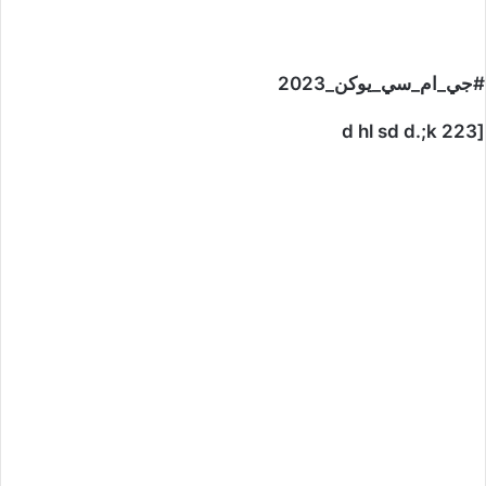
#جي_ام_سي_يوكن_2023
[d hl sd d.;k 223