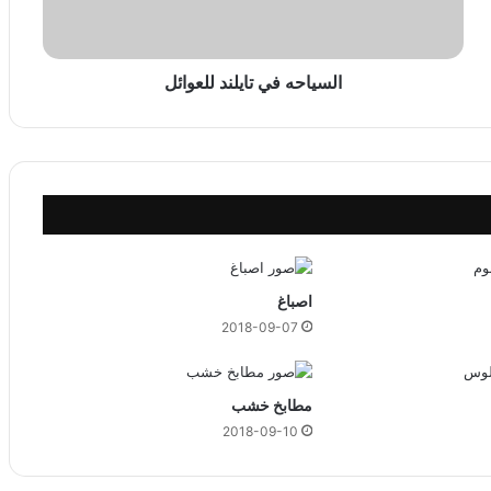
ه
ف
ي
ت
السياحه في تايلند للعوائل
ا
ي
ل
ن
د
ل
ل
ع
و
اصباغ
ا
2018-09-07
ئ
ل
مطابخ خشب
2018-09-10