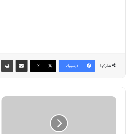
مشاركة عبر البريد
طبا
فيسبوك
‫X
شاركها
ب
د
ا
ن
ة