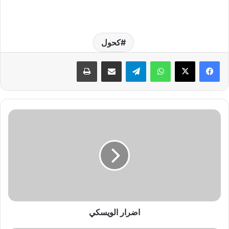
كحول
واتساب
تيلقرام
مشاركة عبر البريد
طباعة
ا
ض
ر
ا
ر
ا
ل
و
ي
س
اضرار الويسكي
ك