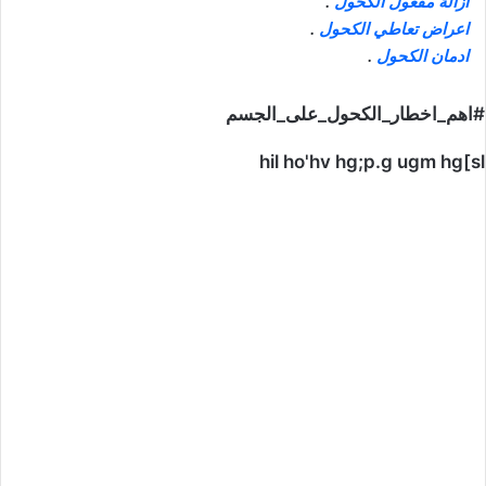
ازالة مفعول الكحول
.
اعراض تعاطي الكحول
.
ادمان الكحول
.
#اهم_اخطار_الكحول_على_الجسم
hil ho'hv hg;p.g ugm hg[sl