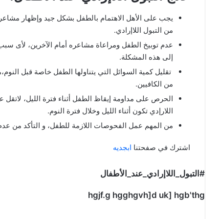
يجب على الأهل الاهتمام بالطفل بشكل جيد وإظهار مشاعر 
من التبول اللاإرادي.
عدم توبيخ الطفل ومراعاة مشاعره أمام الآخرين، لأى سبب
إلى هذه المشكلة.
تقليل كمية السوائل التي يتناولها الطفل خاصة قبل النوم،
من الكافيين.
الحرص على مداومة إيقاظ الطفل أثناء فترة الليل، لاتقل 
اللارإدي تكون أثناء الليل وخلال فترة النوم.
من المهم عمل الفحوصات اللازمة للطفل، و التأكد من عدم
اشترك في صفحتنا
ابجديه
#التبول_اللاإرادي_عند_الأطفال
hgjf.g hgghgvh]d uk] hgb'thg