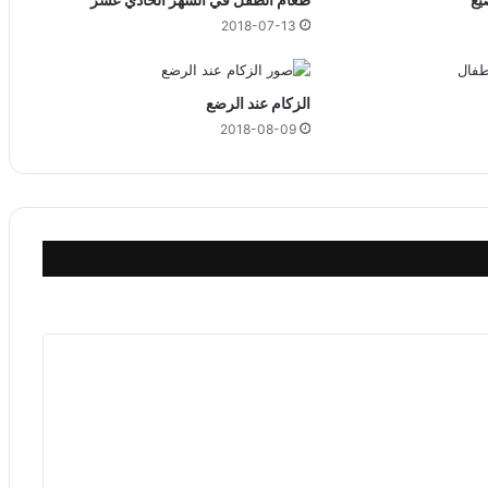
ر
2018-07-13
ا
ت
ي
الزكام عند الرضع
2018-08-09