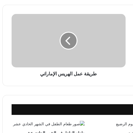
ط
ر
ي
ق
ة
ع
م
ل
ا
ل
طريقة عمل الهريس الإماراتي
ه
ر
ي
س
ا
ل
إ
م
ا
يع
طعام الطفل في الشهر الحادي عشر