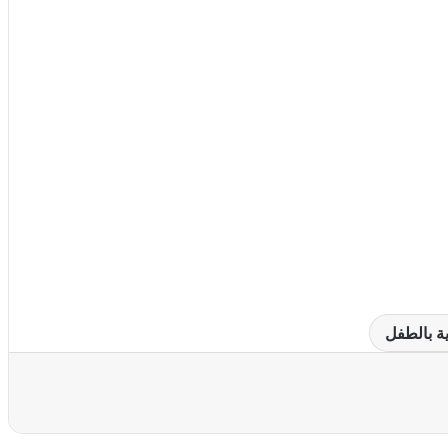
ية بالطفل
عة