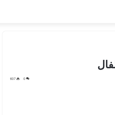
طفال
607
0