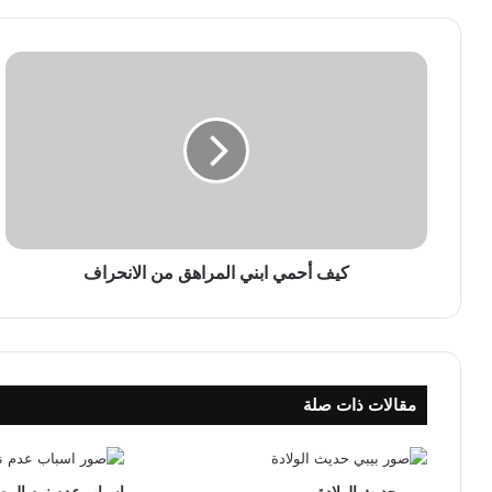
ك
ي
ف
أ
ح
م
ي
ا
ب
ن
كيف أحمي ابني المراهق من الانحراف
ي
ا
ل
م
ر
مقالات ذات صلة
ا
ه
ق
م
بيبي حديث الولادة
اسباب عدم نوم الرض