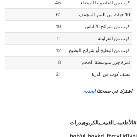
كوب من الفاصوليا البيضاء
45
10 حبات من التمر المجفف
61
كوب من شرائح الأناناس
19
كوب من الفراولة
11
كوب من البطيخ أو شرائح البطيخ
12
ثمرة جزر متوسطة الحجم
8
نصف كوب من الذرة
21
اشترك في صفحتنا
ابجديه
#الأطعمة_الغنية_بالكربوهيدرات
hgb'ul, hgykd, fhg;vf.id]vhj