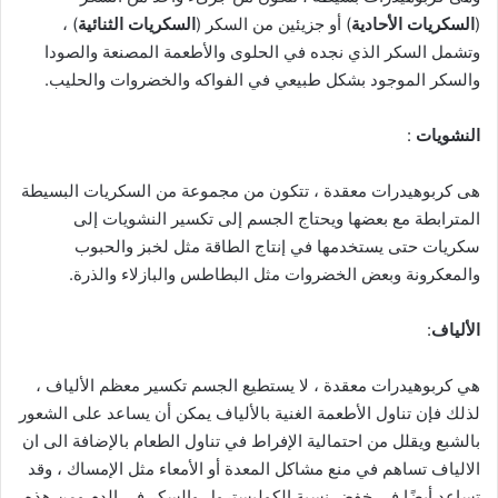
(
السكريات الأحادية
) أو جزيئين من السكر (
السكريات
الثنائية
) ،
وتشمل السكر الذي نجده في الحلوى والأطعمة المصنعة والصودا
والسكر الموجود بشكل طبيعي في الفواكه والخضروات والحليب.
النشويات
:
هى كربوهيدرات معقدة ، تتكون من مجموعة من السكريات البسيطة
المترابطة مع بعضها ويحتاج الجسم إلى تكسير النشويات إلى
سكريات حتى يستخدمها في إنتاج الطاقة مثل لخبز والحبوب
والمعكرونة وبعض الخضروات مثل البطاطس والبازلاء والذرة.
الألياف
:
هي كربوهيدرات معقدة ، لا يستطيع الجسم تكسير معظم الألياف ،
لذلك فإن تناول الأطعمة الغنية بالألياف يمكن أن يساعد على الشعور
بالشبع ويقلل من احتمالية الإفراط في تناول الطعام بالإضافة الى ان
الالياف تساهم في منع مشاكل المعدة أو الأمعاء مثل الإمساك ، وقد
تساعد أيضًا في خفض نسبة الكوليسترول والسكر في الدم ومن هذه