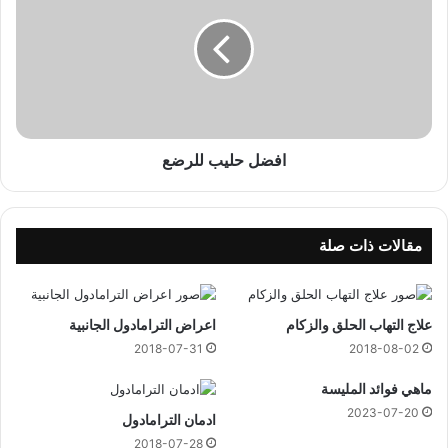
ش
ض
ا
ل
ر
ح
ي
ل
ع
ي
ب
ل
ل
افضل حليب للرضع
ر
ض
ع
مقالات ذات صلة
علاج التهاب الحلق والزكام
اعراض الترامادول الجانبية
2018-07-31
2018-08-02
ماهي فوائد المليسة
2023-07-20
ادمان الترامادول
2018-07-28