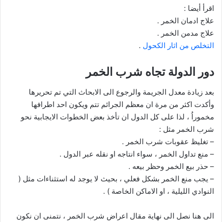
اقرأ أيضا :
علاج ادمان الخمر .
علاج مدمن الخمر .
التخلص من اثار الكحول
.
دور الدولة تجاه شرب الخمر
بعد زيادة معدل الجريمة والرجوع الى الابحاث التي تم تحريرها
وأكدت اكثر من مرة ان معظم الجرائم تتم ويكون احد اطرافها
مخموراُ ، لذا على كل الدول ان تأخذ بعض الخطوات الايجابية نحو
شرب الخمر مثل :
– تغليظ عقوبات شرب الخمر .
– منع تداول الخمر ، سواء انتاجه او نقله عبر الدول .
– حذر بيع الخمر وحظر بيعه .
– يجب منع الخمر بشكل فعلي ، بحيث لا يوجد له استثناءات مثل (
النوادي الليلية ، او الاماكن الخاصة ) .
الى هنا نصل الى نهاية مقال اعراض شرب الخمر ، نتمنى ان نكون