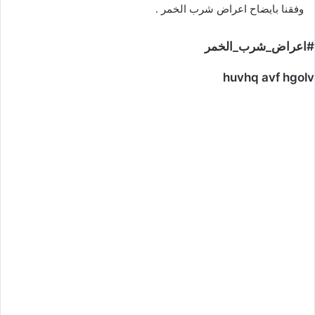
وفقنا بايضاح اعراض شرب الخمر .
#اعراض_شرب_الخمر
huvhq avf hgolv