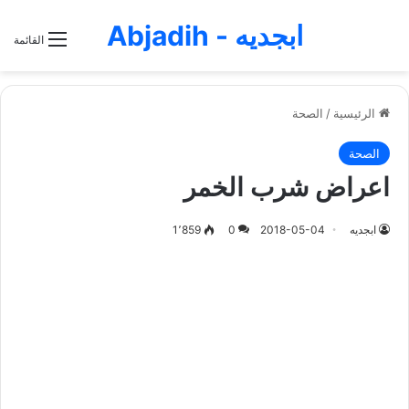
ابجديه - Abjadih
القائمة
الرئيسية
/
الصحة
الصحة
اعراض شرب الخمر
ابجديه
2018-05-04
0
1٬859