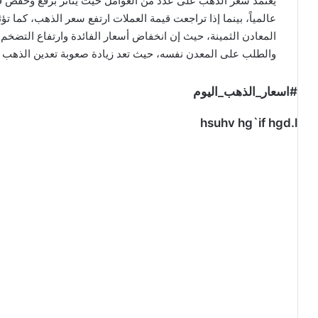
يعتمد سعر الذهب على عدد من العوامل حيث يتأثر برفع وخفض قي
عالمياً، بينما إذا تراجعت قيمة العملات ارتفع سعر الذهب، كما 
المعادن الثمينة، حيث إن انخفاض أسعار الفائدة وارتفاع التضخم
والطلب على المعدن نفسه، حيث تعد زيادة صعوبة تعدين الذهب ب
#اسعار_الذهب_اليوم
hsuhv hg`if hgd.l