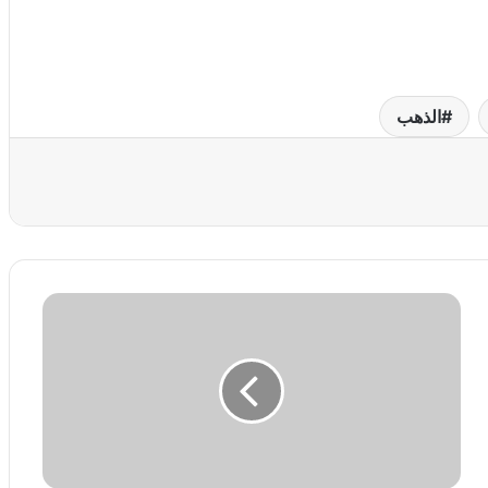
الذهب
عة
ع
ا
ل
م
م
ي
ت
ا
ف