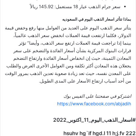
سعر جرام الذهب عيار 18 مستعمل: 145.92 ريالاً
بماذا تتأثر اسعار الذهب اليوم في السعوديه
يتأثر سعر الذهب اليوم على العديد من العوامل منها رفع وخفض قيمة
الدولار، فكلما ارتفعت قيمة العملات انخفض سعر الذهب عالمياً،
بينما إذا تراجعت قيمة العملات ارتفع سعر الذهب، وأيضا” تؤثر
قرارات البنوك المركزية بشأن أسعار الفائدة والتضخم على سعر
المعادن الثمينة، حيث إن انخفاض أسعار الفائدة وارتفاع التضخم
يجعلان هذه المعادن أكثر تكلفة ومن العوامل الأخرى العرض والطلب
على المعدن نفسه، حيث تعد زيادة صعوبة تعدين الذهب بمرور الوقت
من أحد أسباب ارتفاع الأسعار على المدى الطويل.
اشتركو في صفحتنا على الفيس بوك
https://www.facebook.com/abjadih
#اسعار_الذهب_اليوم_11_اكتوبر_2022
hsuhv hg`if hgd.l 11 h;j.fv 222