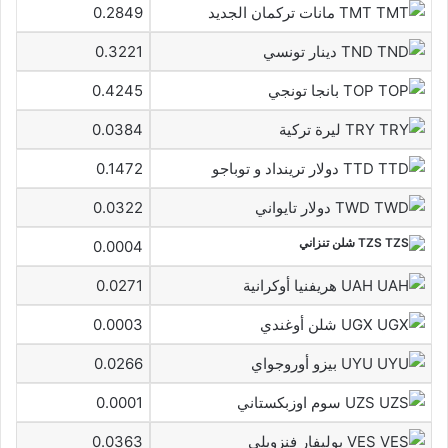
TMT مانات تركمان الجديد
0.2849
TND دينار تونسي
0.3221
TOP بانجا تونجي
0.4245
TRY ليرة تركية
0.0384
TTD دولار ترينداد و توباجو
0.1472
TWD دولار تايواني
0.0322
TZS شلن تنزاني
0.0004
UAH هريفنيا أوكرانية
0.0271
UGX شلن أوغندي
0.0003
UYU بيزو أوروجواي
0.0266
UZS سوم اوزبكستاني
0.0001
VES بوليفار فنزويلي
0.0363