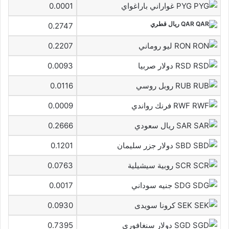
PYG غواراني باراغواي
0.0001
QAR ريال قطري
0.2747
RON ليو روماني
0.2207
RSD دولار صربيا
0.0093
RUB روبل روسي
0.0116
RWF فرنك رواندي
0.0009
SAR ريال سعودي
0.2666
SBD دولار جزر سليمان
0.1201
SCR روبية سيشيلية
0.0763
SDG جنيه سوداني
0.0017
SEK كرونا سويدى
0.0930
SGD دولار سنغافوري
0.7395