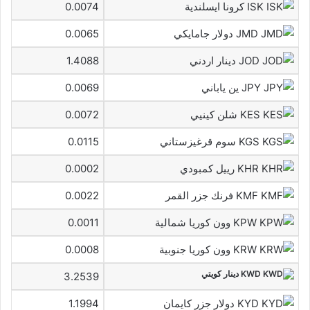
ISK كرونا ايسلندية
0.0074
JMD دولار جامايكي
0.0065
JOD دينار اردني
1.4088
JPY ين ياباني
0.0069
KES شلن كينيي
0.0072
KGS سوم قرغيزستاني
0.0115
KHR رييل كمبودي
0.0002
KMF فرنك جزر القمر
0.0022
KPW وون كوريا شمالية
0.0011
KRW وون كوريا جنوبية
0.0008
KWD دينار كويتي
3.2539
KYD دولار جزر كايمان
1.1994