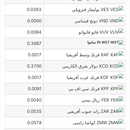
VES بوليفار فنزويلي
0.0363
VND دونج فيتنامي
0.0000
VUV فاتو فانواتو
0.0084
WST تالا ساموا
0.3687
XAF فرنك وسط أفريفيا
0.0017
XCD دولار شرق الكاريبي
0.3700
XOF فرنك غرب أفريفيا
0.0017
XPF فرنك سي اف بي
0.0091
YER ريال يمني
0.0040
ZAR راند جنوب أفريقي
0.0535
ZMW كواشا زامبى
0.0579