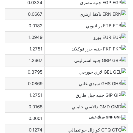
EGP جنيه مصري
0.0324
ERN ناكفا اريتري
0.0667
ETB بر اثيوبي
0.0182
EUR يورو
1.0949
FKP جنيه جزر فوكلاند
1.2751
GBP جنيه استرليني
1.2667
GEL لاري جورجي
0.3795
GHS سيدي غاني
0.0869
GIP جنيه جبل طارق
1.2751
GMD دالاسي جامبي
0.0168
GNF فرنك غيني
0.0001
GTQ كوازال جواتيمالي
0.1274