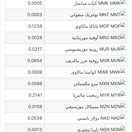
MMK كيات ميانمار
0.0005
MNT توغريك منغولي
0.0003
MOP باتاكا ماكاوي
0.1239
MRO أوقية موريتانية
0.0028
MUR روبية موريشيوسي
0.0217
MVR روفية جزر مالديف
0.0654
MWK كواتشا مالاوى
0.0009
MXN بيزو مكسيكي
0.0586
MYR رينغيت ماليزيا
0.2141
MZN ميتيكال موزمبيقي
0.0158
NAD دولار ناميبي
0.0536
NGN نايرا نيجيرى
0.0013