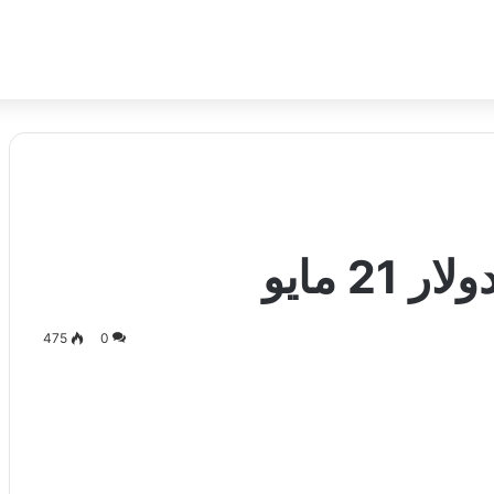
2 مايو
475
0