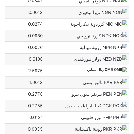
NAD دولار ناميبي
0.0547
NGN نايرا نيجيرى
0.0013
NIO كوردوبة نيكاراجوية
0.0274
NOK كرونا نرويجي
0.0980
NPR روبية نيبالية
0.0076
NZD دولار نيوزيلندي
0.6108
OMR ريال عماني
2.5975
PAB بالبوا بنمي
1.0013
PEN بنويفو سول بيرو
0.2778
PGK كينا بابوا غينيا جديدة
0.2755
PHP بيزو فلبيني
0.0181
PKR روبية باكستانية
0.0035