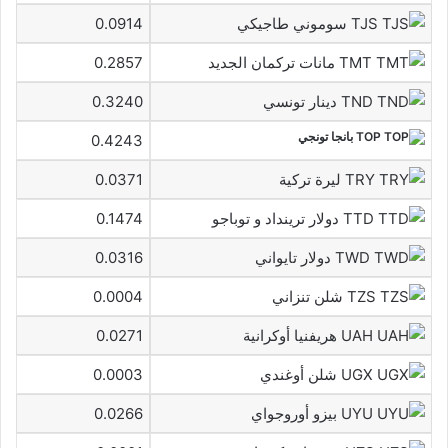
TJS سوموني طاجيكي
0.0914
TMT مانات تركمان الجديد
0.2857
TND دينار تونسي
0.3240
TOP بانجا تونجي
0.4243
TRY ليرة تركية
0.0371
TTD دولار ترينداد و توباجو
0.1474
TWD دولار تايواني
0.0316
TZS شلن تنزاني
0.0004
UAH هريفنيا أوكرانية
0.0271
UGX شلن أوغندي
0.0003
UYU بيزو أوروجواي
0.0266