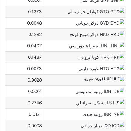
GNF فرنك غيني
0.0001
GTQ كوازال جواتيمالي
0.1273
GYD دولار جوياني
0.0048
HKD دولار هونج كونج
0.1282
HNL لمبيرا هندوراسي
0.0407
HRK كونا كرواتي
0.1487
HTG غورد هايتي
0.0073
HUF فورنت مجري
0.0028
IDR روبيه اندونيسي
0.0001
ILS شيكل اسرائيلي
0.2746
INR روبيه هندي
0.0121
IQD دينار عراقي
0.0008