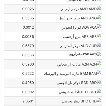
AMD درهم ارميني
0.0026
ANG جلدر جزر أنتيل
0.5555
AOA كوانزا انجولي
0.0012
ARS بيزو أرجنتينى
0.0036
AUD دولار أسترالي
0.6579
AWG جلدر أروبى
0.5556
AZN مانات ازربيجاني
0.5900
BAM مارك البوسنة و الهرسك
0.5622
BBD دولار باربادوسي
0.4959
BDT تاكا بنجلاديشى
0.0092
BHD دينار بحريني
2.6531