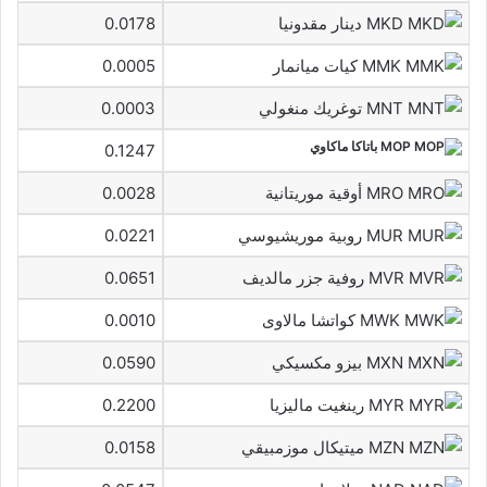
MKD دينار مقدونيا
0.0178
MMK كيات ميانمار
0.0005
MNT توغريك منغولي
0.0003
MOP باتاكا ماكاوي
0.1247
MRO أوقية موريتانية
0.0028
MUR روبية موريشيوسي
0.0221
MVR روفية جزر مالديف
0.0651
MWK كواتشا مالاوى
0.0010
MXN بيزو مكسيكي
0.0590
MYR رينغيت ماليزيا
0.2200
MZN ميتيكال موزمبيقي
0.0158