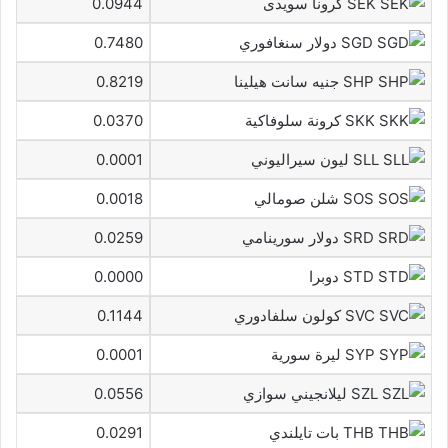
SEK كرونا سويدى
0.0944
SGD دولار سنغافوري
0.7480
SHP جنيه سانت هيلينا
0.8219
SKK كرونة سلوفاكية
0.0370
SLL ليون سيراليوني
0.0001
SOS شلن صومالي
0.0018
SRD دولار سورينامي
0.0259
STD دوبرا
0.0000
SVC كولون سلفادوري
0.1144
SYP ليرة سورية
0.0001
SZL ليلانجيني سوازي
0.0556
THB بات تايلندي
0.0291