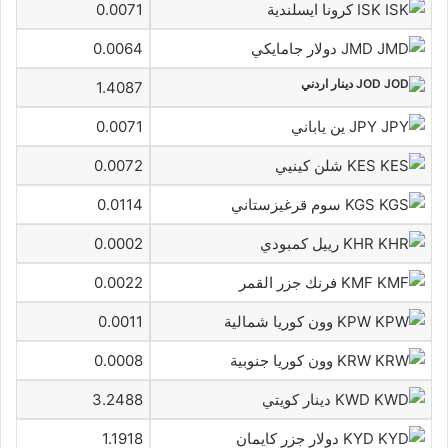
ISK كرونا ايسلندية
0.0071
JMD دولار جامايكي
0.0064
JOD دينار اردني
1.4087
JPY ين ياباني
0.0071
KES شلن كينيي
0.0072
KGS سوم قرغيزستاني
0.0114
KHR رييل كمبودي
0.0002
KMF فرنك جزر القمر
0.0022
KPW وون كوريا شمالية
0.0011
KRW وون كوريا جنوبية
0.0008
KWD دينار كويتي
3.2488
KYD دولار جزر كايمان
1.1918