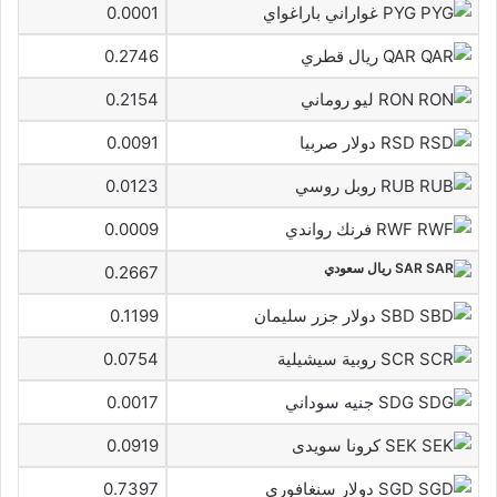
PYG غواراني باراغواي
0.0001
QAR ريال قطري
0.2746
RON ليو روماني
0.2154
RSD دولار صربيا
0.0091
RUB روبل روسي
0.0123
RWF فرنك رواندي
0.0009
SAR ريال سعودي
0.2667
SBD دولار جزر سليمان
0.1199
SCR روبية سيشيلية
0.0754
SDG جنيه سوداني
0.0017
SEK كرونا سويدى
0.0919
SGD دولار سنغافوري
0.7397