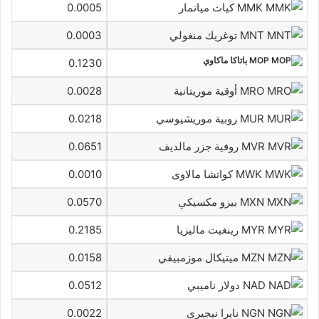
MMK كيات ميانمار
0.0005
MNT توغريك منغولي
0.0003
MOP باتاكا ماكاوي
0.1230
MRO أوقية موريتانية
0.0028
MUR روبية موريشيوسي
0.0218
MVR روفية جزر مالديف
0.0651
MWK كواتشا مالاوى
0.0010
MXN بيزو مكسيكي
0.0570
MYR رينغيت ماليزيا
0.2185
MZN ميتيكال موزمبيقي
0.0158
NAD دولار ناميبي
0.0512
NGN نايرا نيجيرى
0.0022