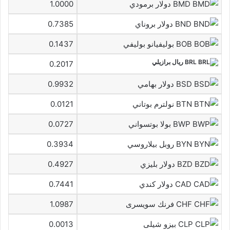
BMD دولار برمودي
1.0000
BND دولار بروناي
0.7385
BOB بوليفيانو بوليفي
0.1437
BRL ريال برازيلي
0.2017
BSD دولار بهامي
0.9932
BTN نولترم بوتاني
0.0121
BWP بولا بوتسواني
0.0727
BYN روبل بيلاروسي
0.3934
BZD دولار بليزي
0.4927
CAD دولار كندي
0.7441
CHF فرنك سويسرى
1.0987
CLP بيزو شيلى
0.0013