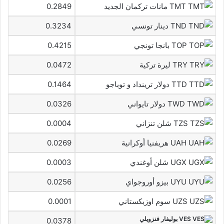
TMT مانات تركمان الجديد
0.2849
TND دينار تونسي
0.3234
TOP بانجا تونجي
0.4215
TRY ليرة تركية
0.0472
TTD دولار ترينداد و توباجو
0.1464
TWD دولار تايواني
0.0326
TZS شلن تنزاني
0.0004
UAH هريفنيا أوكرانية
0.0269
UGX شلن أوغندي
0.0003
UYU بيزو أوروجواي
0.0256
UZS سوم اوزبكستاني
0.0001
VES بوليفار فنزويلي
0.0378