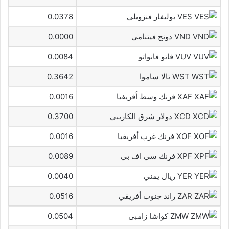
VES بوليفار فنزويلي
0.0378
VND دونج فيتنامي
0.0000
VUV فاتو فانواتو
0.0084
WST تالا ساموا
0.3642
XAF فرنك وسط أفريفيا
0.0016
XCD دولار شرق الكاريبي
0.3700
XOF فرنك غرب أفريفيا
0.0016
XPF فرنك سي اف بي
0.0089
YER ريال يمني
0.0040
ZAR راند جنوب أفريقي
0.0516
ZMW كواشا زامبى
0.0504