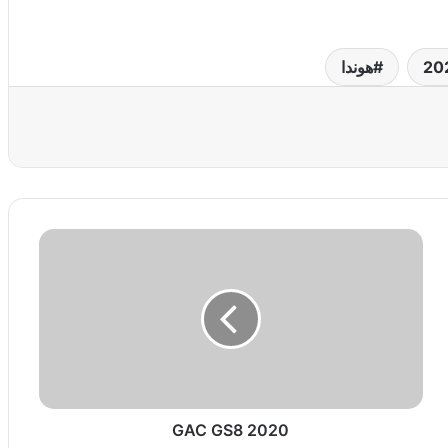
هوندا
عة
G
A
C
G
S
8
2
0
2
GAC GS8 2020
0