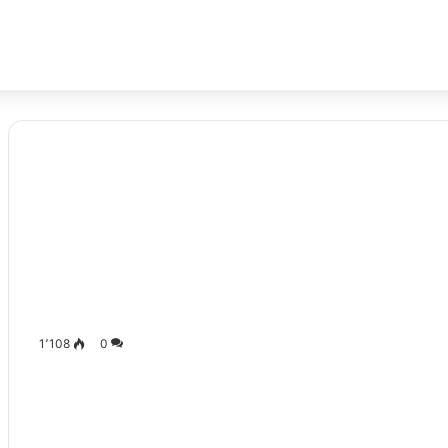
1٬108
0