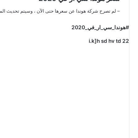
– لم تصرح شركة هوندا عن سعرها حتى الآن ، وسيتم تحديث المق
#هوندا_سي_ار_في_2020
i.k]h sd hv td 22