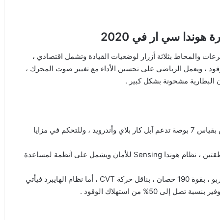
هوندا سي ار في 2020
لسرعات والمحاط بثلاثة أزرار لوضعيات القيادة وتشمل اقتصادي ،
وقود ، ويعمل الرياضي على تحسين الأداء مع تغيير صوت المحرك ،
 البطارية مشحونة بشكل كبير .
– في وسط التابلون تم تزویدها بشاشة ملاحة تعمل بتقنیة اللمس بقياس 7 بوصة تدعم آبل كار بلاي وأندرويد ، وللتحكم في مزايا
– تحتوي السيارة على المزايا التالية ، نظام تحكم بالمناخ من منطقتين ، نظام هوندا Sensing للأمان ويشمل على أنظمة لمساعدة
– أما محرك هذه السیارة ، المحرك الأساسي بسعة 1.5 لتر مع تيربو ، بقوة 190 حصان ، بناقل حركة CVT ، أما نظام الهايبرد فيأتي