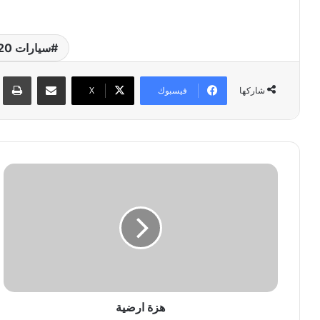
سيارات 2020
مشاركة عبر البريد
طبا
فيسبوك
‫X
شاركها
ه
ز
ة
ا
ر
ض
ي
ة
هزة ارضية