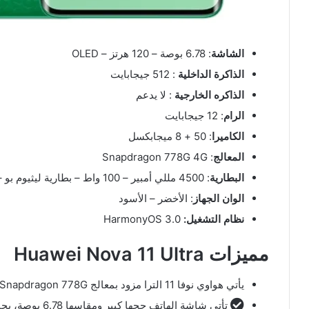
الشاشة
: 6.78 بوصة – 120 هرتز – OLED
الذاكرة الداخلية
: 512 جيجابايت
الذاكره الخارجية
: لا يدعم
الرام
: 12 جيجابايت
الكاميرا
: 50 + 8 ميجابكسل
المعالج
: Snapdragon 778G 4G
البطارية
: 4500 مللي أمبير – 100 واط – بطارية ليثيوم بو – غير قابلة للإزالة
الوان الجهاز
: الأخضر – الأسود
نظام التشغيل:
HarmonyOS 3.0
مميزات Huawei Nova 11 Ultra
يأتي هواوي نوفا 11 الترا مزود بمعالج Snapdragon 778G ثماني النواة بتردد 2.4 و 1.8 جيجاهرتز وبدقة تصنيع 6 نانومتر.
تأتي شاشة الهات