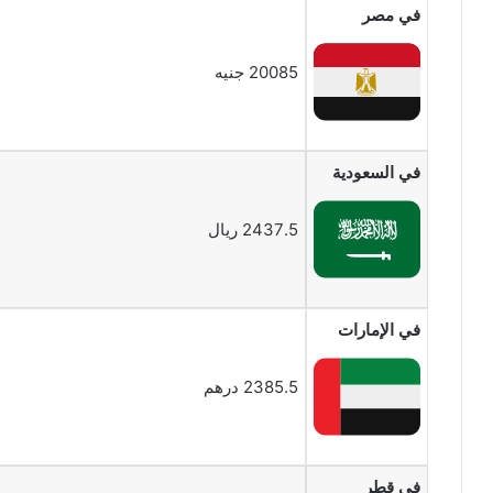
في مصر
20085 جنيه
في السعودية
2437.5 ريال
في الإمارات
2385.5 درهم
في قطر