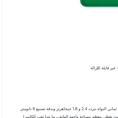
ف حجها كبير ومقاسها 6.78 بوصة، بحيث تغطي معظم مساحة واجهة الهاتف، ما عدا ثقب للكاميرا