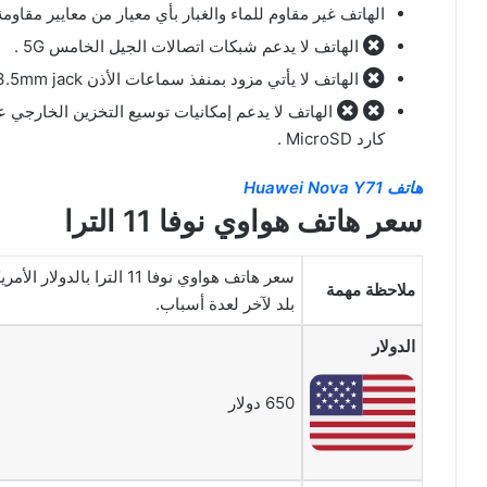
الهاتف غير مقاوم للماء والغبار بأي معيار من معايير مقاومة 
الهاتف لا يدعم شبكات اتصالات الجيل الخامس 5G .
الهاتف لا يأتي مزود بمنفذ سماعات الأذن 3.5mm jack .
الهاتف لا يدعم إمكانيات توسيع التخزين الخارجي عب
كارد MicroSD .
هاتف Huawei Nova Y71
سعر هاتف هواوي نوفا 11 الترا
سعر هاتف هواوي نوفا 11 ا
ملاحظة مهمة
بلد لآخر لعدة أسباب.
الدولار
650 دولار