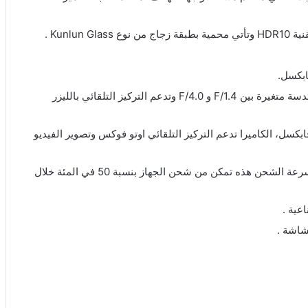
الكاميرا الأساسية للهاتف هواوي نوفا 11 الترا تأتي بفتحة عدسة متغيرة بين F/1.4 و F/4.0 وتدعم التركيز التلقائي بالليزر
يأتي مزود بكاميرا أمامية ثنائية بدقة 60 و 8 ميجابكسل، الكاميرا تدعم التركيز التلقائي اوتو فوكس وتصوير الفيديو
الهاتف يدعم الشحن السريع للبطارية بقوة 100 واط، سرعة الشحن هذه تمكن من شحن الجهاز بنسبة 50 في المئة خلال
عية .
شاشة .