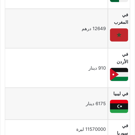
في
المغرب
12649 درهم
في
الأردن
910 دينار
في ليبيا
6175 دينار
في
11570000 ليرة
سوريا