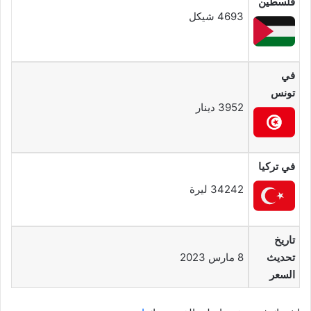
فلسطين
4693 شيكل
في
تونس
3952 دينار
في تركيا
34242 ليرة
تاريخ
تحديث
8 مارس 2023
السعر