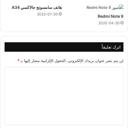
2
هاتف سامسونج جالاكسي A34
6
2023-07-30
Redmi Note 9
ي
و
2020-04-30
ل
ي
و
اترك تعليقاً
لن يتم نشر عنوان بريدك الإلكتروني.
الحقول الإلزامية مشار إليها بـ
*
ا
ل
ت
ع
ل
ي
ق