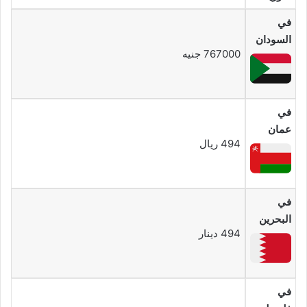
في
السودان
767000 جنيه
في
عمان
494 ريال
في
البحرين
494 دينار
في