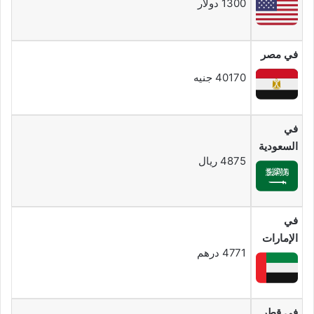
1300 دولار
في مصر
40170 جنيه
في
السعودية
4875 ريال
في
الإمارات
4771 درهم
في قطر