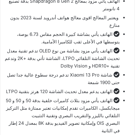
الهاتف يأتي مزود بمعالج Snapdragon 8 Gen 2 بدقة تصنيع
4 نانومتر
ويعتبر المعالج اقوى معالج هواتف أندرويد لسنة 2023 بدون
منازع
الهاتف يأتي بشاشة كبيرة الحجم مقاس 6.73 بوصة،
يتوسطها في الأعلى ثقب للكاميرا الأمامية.
الهاتف يأتي مزود بشاشة من نوع OLED تدعم تقنية معدل
تحديث الشاشة التلقائي LTPO، الشاشة تأتي بدقة +2K وتدعم
تقنية +HDR10 و Dolby Vision
شاشة Xiaomi 13 Pro تدعم درجة سطوع عالية جدا تصل
حتى 1900 شمعة
الهاتف يدعم معدل تحديث الشاشة 120 هرتز بتقنية LTPO
الهاتف يأتي مزود بثلاث كاميرات خلفية بدقة 50 و 50 و 50
ميجابكسل، الكاميرات تقدم إمكانيات تعتبر ممتازة مثل التركيز
التلقائي بالليزر والتقريب البصري وتقنية التثبيت
البصري OIS وإمكانية تصوير الفيديو بدقة 8K بمعدل 24 إطار
في الثانية