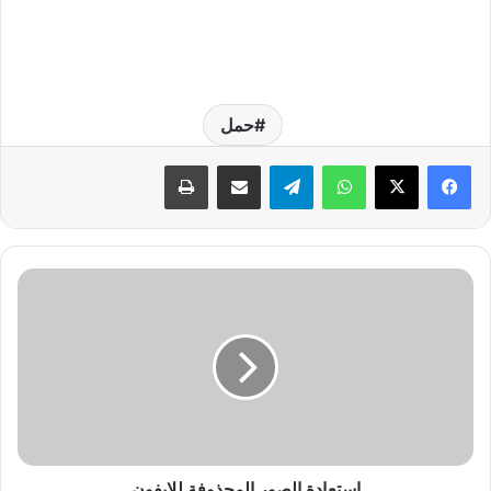
حمل
واتساب
تيلقرام
مشاركة عبر البريد
طباعة
ا
س
ت
ع
ا
د
ة
ا
ل
ص
استعادة الصور المحذوفة للايفون