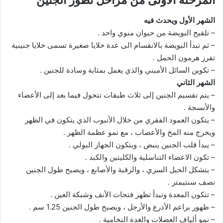
المرحلة الأولى من مراحل تطور الجنين
الشهر الأول ويحدث فيه
– تلقيح البويضة من حيوان منوي واحد .
– ثم تبدأ البويضة بالانقسام الى عدة خلايا صغيرة تسمى خلايا جنينية
تفرز هرمون الحمل .
– تكوين السائل الأميني والذي يعمل بمثابة وسادة للجنين .
الشهر الثاني
– يتم تقسيم الجنين إلى ثلاث طبقات تتحول فيما بعد إلى الأعضاء
والأنسجة .
– يتكون العمود الفقري من خلال الأنبوب الذي يتكون في الظهر
ويخرج منه المخ والأعصاب ، مع نمو عظمة الظهر .
– يبدأ قلب الجنين ينبض ، ويتكون الجهاز البولي .
– تكون الاعضاء التناسلية والكليتين والكبد .
– يتشكل الحبل السري ، والرقبة والأصابع ، ويصبح طول الجنين
نصف سنتيمتر .
– تتكون المعدة وتبدأ تظهر فتحات الأنف وشبكة العين .
– ظهور براعم الأذرع والأرجل ، ويصبح طول الجنين 1.25 سم .
– نمو ألياف العضلات والغدة النخامية .