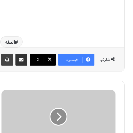
البيئة
مشاركة عبر البريد
طبا
فيسبوك
‫X
شاركها
س
ي
ا
ر
ة
ب
ي