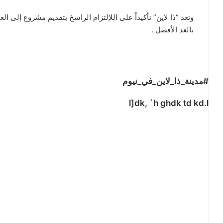
وتعد “ذا لاين” تأكيداً على اللإلتزام الراسخ بتقديم مشروع إلى 
بالغد الأفضل .
#مدينة_ذا_لاين_في_نيوم
l]dk, `h ghdk td kd.l