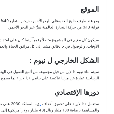
الموقع
يقع عند طرف خليج العقبةعلى
ا
قرابة 13% من حركة التجارة العالمية تمرُّ عبر البحر الأحمر.
سيكون كل مقيم في المشروع متصلاً رقمياً أينما كان على امتداد م
الأوقات. والوصول في 5 دقائق مشيا إلى كل مرافق الحياة والعمل والترفيه.
الشكل الخارجي ل نيوم :
سيتم بناء نيوم ذا لاين من قبل مجموعة من ألمع العقول في اله
الزجاجية عبارة عن مرايا عاكسة على جانبي «ذا لاين» بما يسمح لت
دورها الإقتصادي
ستعمل «ذا لاين» على تحقيق أهداف
ر
والمساهمة بإضافة 180 مليار ريال (48 مليار دولار أمريكي) إلى الناتج المحلي الإجمالي بحلول عام 2030