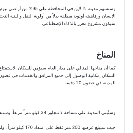
الإنسان ورفاهيته أولوية مطلقة بدلاً من أولوية النقل والبنية التحت
سيكون مشروع معزز بالذكاء الإصطناعي
المناخ
كما أن مناخها المثالي على مدار العام سيؤمن للسكان الاستمتاع ب
المدينة في غضون 20 دقيقة
وستُبنى المدينة على مساحة لا تتجاوز 34 كيلو متراً مربعاً، وستتسع لنحو 9 ملايين نسمة، وهو أمر غير مسبوق تماماً
حيث سيبلغ عرضها 200 متر فقط على امتداد 170 كيلو متراً ، وارتفاعٍ يبلغ 500 متر فوق سطح البحر.