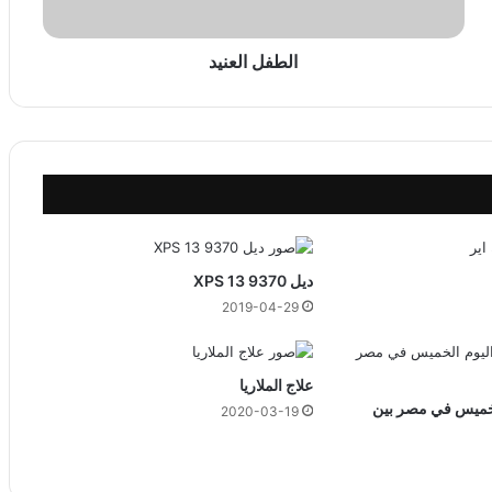
ع
ن
ي
الطفل العنيد
د
ديل XPS 13 9370
2019-04-29
علاج الملاريا
لخميس في مصر بين
2020-03-19