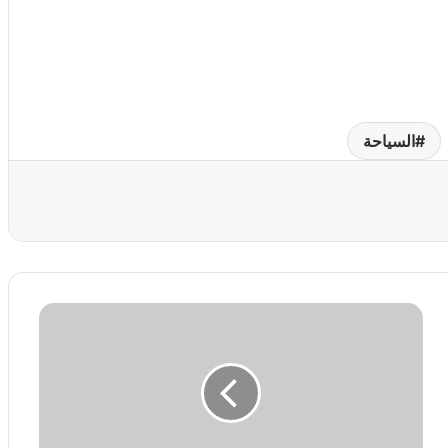
السياحة
عة
ا
ل
ط
ف
ل
ا
ل