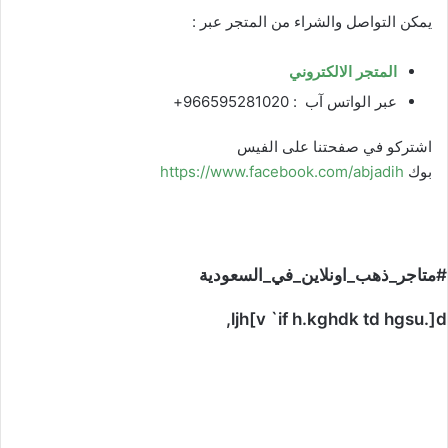
يمكن التواصل والشراء من المتجر عبر :
المتجر الالكتروني
عبر الواتس آب :
966595281020+
اشتركو في صفحتنا على الفيس
بوك
https://www.facebook.com/abjadih
#متاجر_ذهب_اونلاين_في_السعودية
ljh[v `if h.kghdk td hgsu.]d,