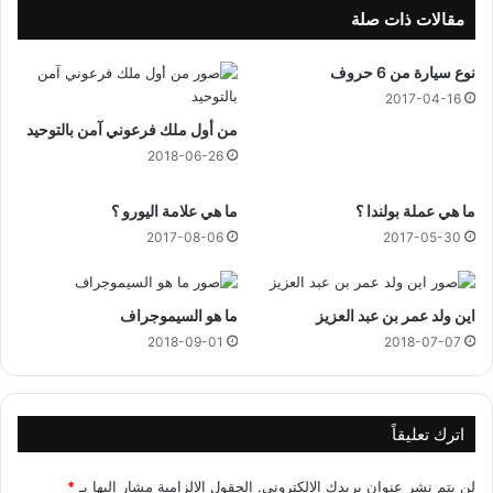
ن
مقالات ذات صلة
ة
م
نوع سيارة من 6 حروف
ن
2017-04-16
9
من أول ملك فرعوني آمن بالتوحيد
ح
ر
2018-06-26
و
ف
ما هي عملة بولندا ؟
ما هي علامة اليورو ؟
م
2017-08-06
2017-05-30
ا
ه
ي
اين ولد عمر بن عبد العزيز
ما هو السيموجراف
؟
2018-09-01
2018-07-07
اترك تعليقاً
لن يتم نشر عنوان بريدك الإلكتروني.
الحقول الإلزامية مشار إليها بـ
*