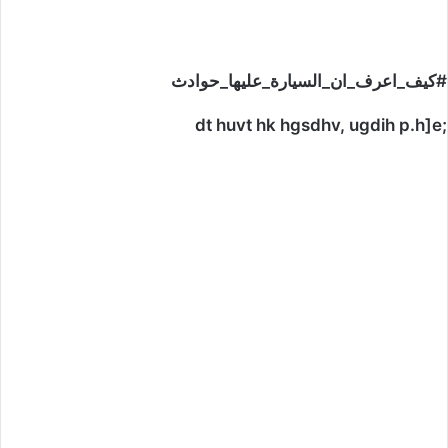
#كيف_اعرف_ان_السيارة_عليها_حوادث
;dt huvt hk hgsdhv, ugdih p.h]e