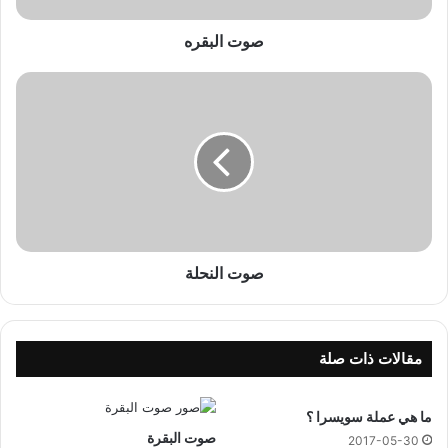
ه
صوت البقره
ص
و
ت
ا
ل
ن
ح
ل
ة
صوت النحلة
مقالات ذات صلة
ما هي عملة سويسرا ؟
صوت البقرة
2017-05-30