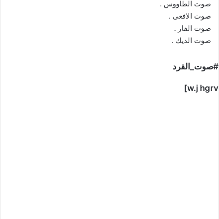
صوت الطاووس .
صوت الافعى .
صوت الفار .
صوت الديك .
#صوت_القرد
w.j hgrv]