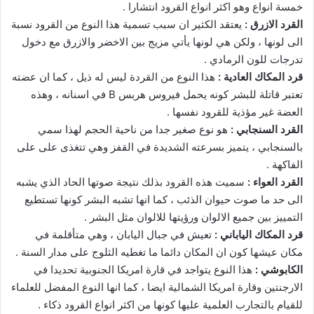
خمسة انواع وهو اكثر انواع القرود انتشارا .
القرد الازرق :
يعتقد الكثير ان سبب تسمية هذا النوع من القرود نسبة
الى لونها ، ولكن هي لونها يأتي مزيج بين الاخضر والازرق مع دخول
تدرجات للون الرمادي .
قرد المكاك العادية :
هذا النوع من القردة ليس له ذيل ، كما ان عضته
تعتبر قاتلة للبشر كونه يحمل فيروس هربس B في اسنانه ، وهذه
العضة غير مؤذية للقرود نفسها .
القرد السنجابي :
هو نوع صغير جدا من ناحية الحجم لهذا سمي
بالسنجابي ، يتميز بسرعته الشديدة في القفز وهي تتغذى على على
الفاكهة .
القرد العواء :
سميت هذه القرود بذلك نتيجة صوتها الحاد الذي يشبه
الى حد ما صوت حيوان الذئب ، كما انها تشبه البشر كونها تستطيع
التمييز بين جميع الالوان ورؤيتها للالوان مثل البشر .
قرد المكاك الياباني :
تعيش في جبال اليابان ، وهي متأقلمة في
مكان عيشها كون ان المكان دائما ما تغطيه الثلوج على مدار السنة .
الكابوشي :
هذا النوع يتواجد في قارة امريكا الجنوبية تحديدا في
الارجنتين وقارة امريكا الشمالية ايضا ، كما انها النوع المفضل للعلماء
للقيام بالتجارب العلمية عليها كونها من اكثر انواع القرود ذكاء .