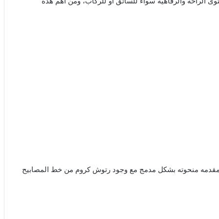
متعددة لضمان مستوى الراحة والرفاهية سواءً للسائق أو للركاب، ومن أهم هذه
لمقدمه منحوته بشكل مدمج مع وجود رتوش كروم من خط المصابيح