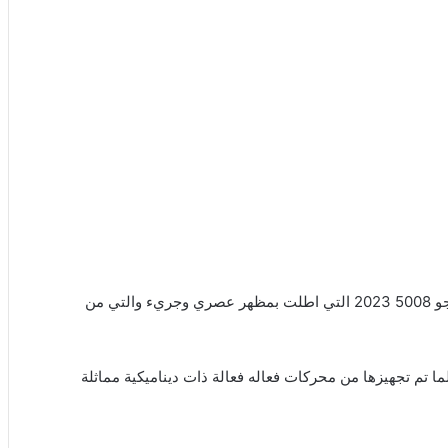
كشفت شركة السيارات الفرنسية الستار عن سيارتها الجديدة بيجو 5008 2023 التي اطلت بمظهر عصري وجريء والتي من
ولة القياده لما تم تجهيزها من محركات فعاله فعالة ذات ديناميكية مماثلة