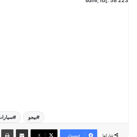
sdhv, fd[. 58 223
بيجو
سيارا
مشاركة عبر البريد
طبا
فيسبوك
‫X
شاركها