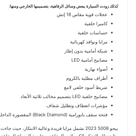
كذلك زودت السيارة ببعض وسائل الرفاهية، بتصميمها الخارجي ومنها:
عجلات قوية مقاس 18 إنش
كاميرا خلفية
حساسات خلفية
مرايا ونوافذ كهربائية
شبكة أمامية بدون إطار
مصابيح أمامية LED
أضواء نهارية
أطراف مطلية بالكروم
شريط أسود خلفي لامع
مصابيح خلفية LED بتصميم مخالب ثلاثية الأبعاد
مؤشرات انعطاف وتظليل شفاف
فتحة سقف بانورامية (Black Diamond) المقصورة الداخلية
مثل: نظام التحكم الكهربائي بالمقاعد، وخاصية المساج للمقاعد ا