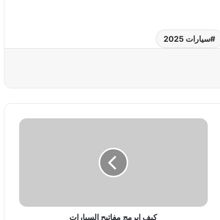
سيارات 2025
عة
ك
ي
ف
ا
ب
ر
م
ج
م
ف
كيف ابرمج مفاتيح السيارات