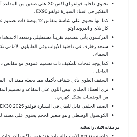
تحتوي داخلية فولفو اي اكس 30 ع
التفكير في اقتناء السيارة فولفو EX90 .
كما انها تحتوي على شاشة بم
كار بلاي و اندرويد اوتو .
الدركسون يأتي بتصميم تقريباً مستطيلي ومتعدد الاستخدا
ستجد زخارف في داخلية الأبواب وفي الطابلون الأمامي تكو
السماء .
كما يوجد فتحات للمكيف ذات تصميم عمودي مع مقابض داخلية
الداخل .
السقف العلوي يأتي شفاف بأكمله مما يجعله ممتد الى المق
نرى الغطاء الجلدي ابيض اللون على المقاعد و تصميم المقا
من الوضعيات بشكل كهربي .
الصف الخلفي قابل للطي في السيارة فولفو EX30 2025 لكي تحصل على مساحة اكبر للصندوق الخلفي .
الكونسول الوسطي و هو صغير الحجم يحتوي على مسند للسائق
مواصفات الامان و السلامة
خاصية منع فتح الابواب السيارة عند عبور راكبي الدراجات .