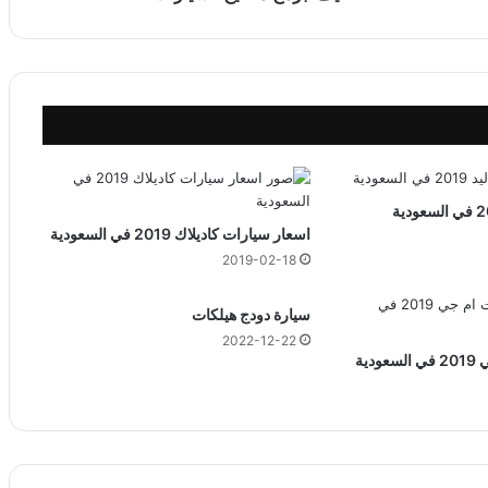
ا
ت
ي
ح
ا
ل
س
ي
ا
ر
اسعار سيارات كاديلاك 2019 في السعودية
ا
2019-02-18
ت
سيارة دودج هيلكات
2022-12-22
دية