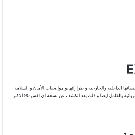
 في هذا المقال عن سعر فولفو EX30 2025،و مواصفاتها الداخلية والخارجية و طرازاتها،و مواصفات الأمان و السلامة
فيها،وهي من سيارات الكروس اوفر مدمجة بحجم صغير و هي كهربائية بالكامل ايضا و ذلك بعد الكشف عن نسخة اي اكس 90 الاكبر