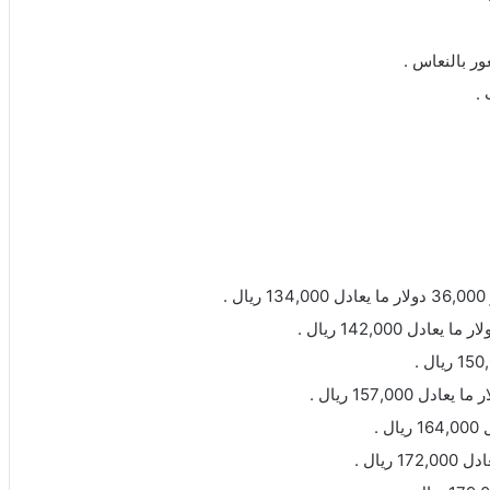
ر بالنعاس .
 .
.