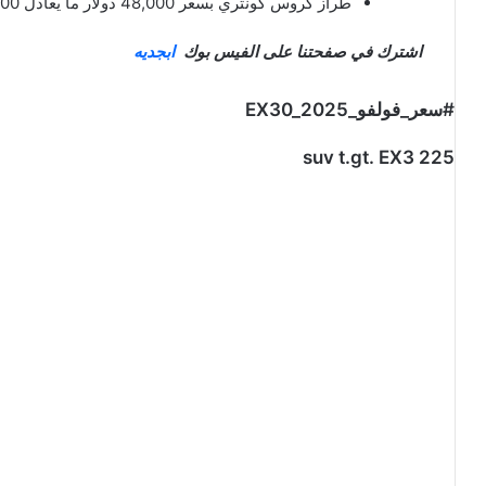
طراز كروس كونتري بسعر 48,000 دولار ما يعادل 179,000 ريال .
اشترك في صفحتنا على الفيس بوك
ابجديه
#سعر_فولفو_EX30_2025
suv t.gt. EX3 225