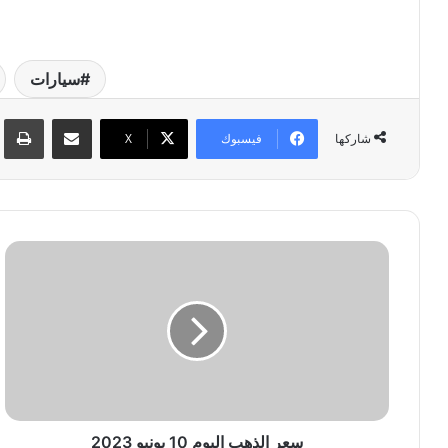
سيارات
مشاركة عبر البريد
طبا
فيسبوك
‫X
شاركها
س
ع
ر
ا
ل
ذ
ه
ب
ا
ل
سعر الذهب اليوم 10 يونيو 2023