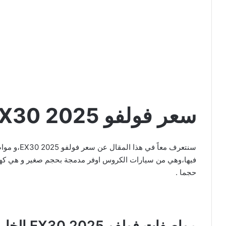
سعر فولفو EX30 2025
سنتعرف معاً
حجما .
مواصفات فولفو EX30 2025 الخارجية