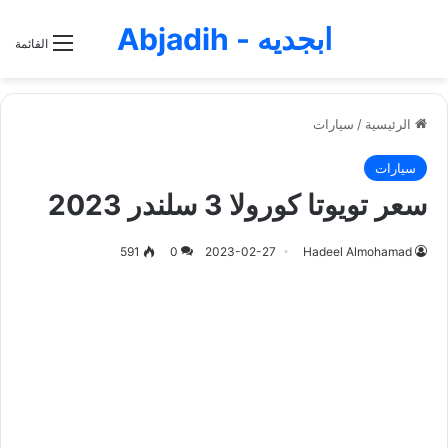
ابجديه - Abjadih
القائمة
الرئيسية
/
سيارات
سيارات
سعر تويوتا كورولا 3 سلندر 2023
591
0
2023-02-27
Hadeel Almohamad