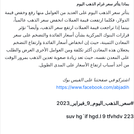
بماذا يتأثر سعر غرام الذهب اليوم
يتأثر سعر الذهب اليوم على العديد من العوامل منها رفع وخفض قيمة
الدولار، فكلما ارتفعت قيمة العملات انخفض سعر الذهب عالمياً،
بينما إذا تراجعت قيمة العملات ارتفع سعر الذهب، وأيضا” تؤثر
قرارات البنوك المركزية بشأن أسعار الفائدة والتضخم على سعر
المعادن الثمينة، حيث إن انخفاض أسعار الفائدة وارتفاع التضخم
يجعلان هذه المعادن أكثر تكلفة ومن العوامل الأخرى العرض والطلب
على المعدن نفسه، حيث تعد زيادة صعوبة تعدين الذهب بمرور الوقت
من أحد أسباب ارتفاع الأسعار على المدى الطويل.
اشتركو في صفحتنا على الفيس بوك
https://www.facebook.com/abjadih
#سعر_الذهب_اليوم_9_فبراير_2023
suv hg`if hgd.l 9 tfvhdv 223