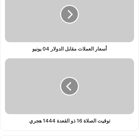
ع
ا
ر
ا
ل
ع
م
ل
أسعار العملات مقابل الدولار 04 يونيو
ا
ت
ت
م
و
ق
ق
ا
ي
ب
ت
ل
ا
ا
ل
ل
ص
د
ل
و
ا
توقيت الصلاة 16 ذو القعدة 1444 هجري
ل
ة
ا
1