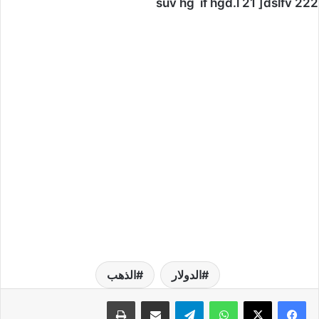
suv hg`if hgd.l 21 ]dslfv 222
الدولار
الذهب
واتساب
تيلقرام
مشاركة عبر البريد
طباعة