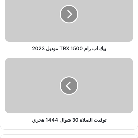
ك
ا
ب
ر
ا
م
1
5
بيك اب رام 1500 TRX موديل 2023
0
0
ت
T
و
R
ق
X
ي
م
ت
و
ا
د
ل
ي
ص
ل
ل
2
ا
توقيت الصلاة 30 شوال 1444 هجري
0
ة
2
3