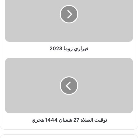
ر
ا
ر
ي
ر
و
م
ا
فيراري روما 2023
2
0
ت
2
و
3
ق
ي
ت
ا
ل
ص
ل
ا
توقيت الصلاة 27 شعبان 1444 هجري
ة
2