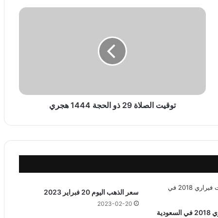
ت
و
ق
ي
ت
ا
ل
ص
ل
ا
توقيت الصلاة 29 ذو الحجة 1444 هجري
ة
2
9
ذ
و
ا
ل
ح
سعر الذهب اليوم 20 فبراير 2023
ج
2023-02-20
ة
ودية
1