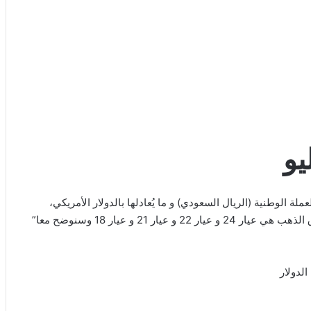
ذا المقال عن سعر الذهب اليوم 17 يوليو ،بالعملة الوطنية (الريال السعودي) و ما يُعادلها بالدولار الأمريكي،
بمختلف أعيرة الذهب و من العيارات المستخدمه كثيرا” في سوق الذهب هي عيار 24 و عيار 22 و عيار 21 و عيار 18 وسنوضح معا”