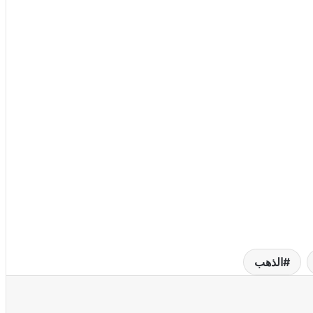
الذهب
عة