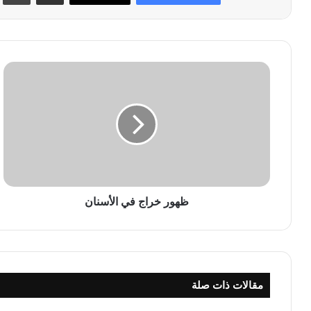
ظ
ه
و
ر
خ
ر
ا
ج
ف
ي
ظهور خراج في الأسنان
ا
ل
أ
س
ن
مقالات ذات صلة
ا
ن