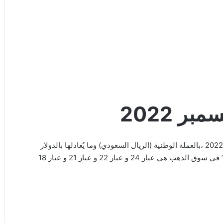
نستعرض معا” في هذا المقال عن سعر الذهب اليوم 14 ديسمبر 2022 ،بالعملة الوطنية (الريال السعودي) وما يُعادلها بالدولار
الأمريكي، بمختلف أعيرة الذهب ومن العيارات المستخدمه كثيرا” في سوق الذهب هي عيار 24 و عيار 22 و عيار 21 و عيار 18