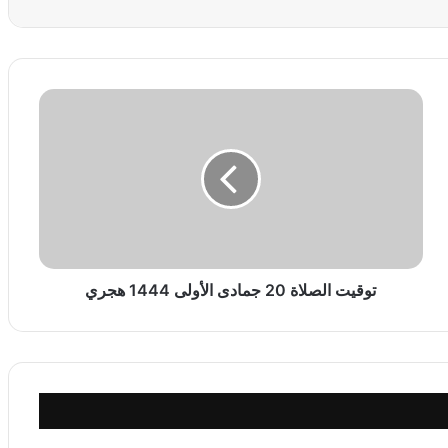
ت
و
ق
ي
ت
ا
ل
ص
ل
ا
توقيت الصلاة 20 جمادى الأولى 1444 هجري
ة
2
0
ج
م
ا
د