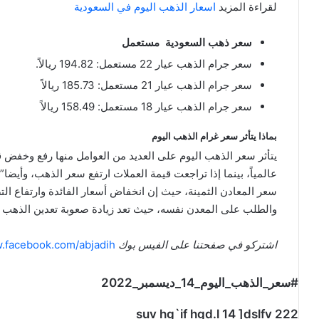
لقراءة المزيد
اسعار الذهب اليوم في السعودية
سعر ذهب السعودية مستعمل
سعر جرام الذهب عيار 22 مستعمل: 194.82 ريالاً.
سعر جرام الذهب عيار 21 مستعمل: 185.73 ريالاً
سعر جرام الذهب عيار 18 مستعمل: 158.49 ريالاً
بماذا يتأثر سعر غرام الذهب اليوم
يتأثر سعر الذهب اليوم على العديد من العوامل منها رفع وخفض 
عالمياً، بينما إذا تراجعت قيمة العملات ارتفع سعر الذهب، وأيضا
سعر المعادن الثمينة، حيث إن انخفاض أسعار الفائدة وارتفاع ال
والطلب على المعدن نفسه، حيث تعد زيادة صعوبة تعدين الذهب ب
اشتركو في صفحتنا على الفيس بوك
w.facebook.com/abjadih
#سعر_الذهب_اليوم_14_ديسمبر_2022
suv hg`if hgd.l 14 ]dslfv 222