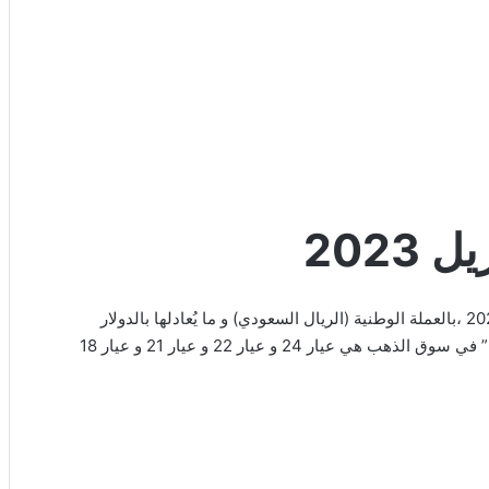
نستعرض معا” في هذا المقال عن سعر الذهب اليوم 10 ابريل 2023 ،بالعملة الوطنية (الريال السعودي) و ما يُعادلها بالدولار
الأمريكي، بمختلف أعيرة الذهب و من العيارات المستخدمه كثيرا” في سوق الذهب هي عيار 24 و عيار 22 و عيار 21 و عيار 18