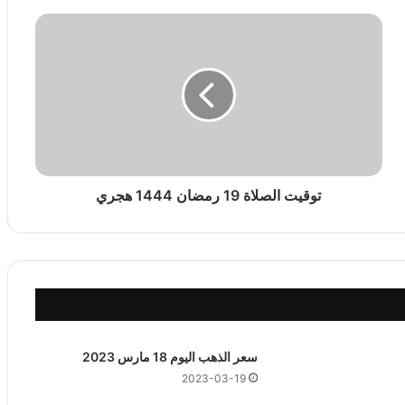
ت
و
ق
ي
ت
ا
ل
ص
ل
ا
توقيت الصلاة 19 رمضان 1444 هجري
ة
1
9
ر
م
ض
ا
ن
سعر الذهب اليوم 18 مارس 2023
1
2023-03-19
4
4