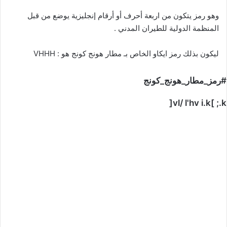
وهو رمز يتكون من اربعة أحرف أو أرقام إنجليزية يوضع من قبل
المنظمة الدولية للطيران المدني .
ليكون بذلك رمز ايكاو الخاص بـ مطار هونج كونج هو : VHHH
#رمز_مطار_هونج_كونج
vl/ l'hv i.k[ ;.k[