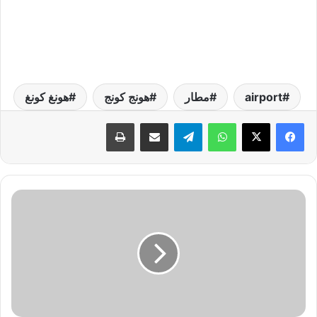
airport
مطار
هونج كونج
هونغ كونغ
واتساب
تيلقرام
مشاركة عبر البريد
طباعة
ر
م
ز
م
ط
ا
ر
ط
ر