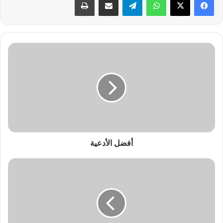
أ
ف
ض
ل
ا
ل
أ
د
ع
ي
أفضل الأدعية
ة
ج
ر
ا
م
ا
ل