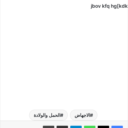
jbov kfq hg[kdk
الاجهاض
الحمل والولادة
واتساب
تيلقرام
مشاركة عبر البريد
طباعة