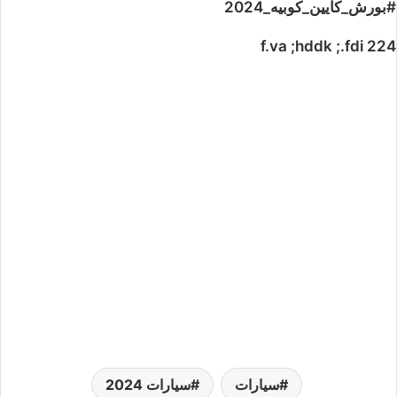
#بورش_كايين_كوبيه_2024
f.va ;hddk ;.fdi 224
سيارات
سيارات 2024