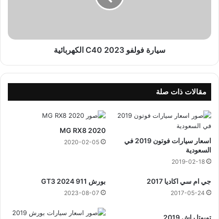
5
ف
و
ل
ف
و
سيارة فولفو C40 2023 الكهربائية
C
4
0
2
مقالات ذات صلة
0
2
3
MG RX8 2020
ا
اسعار سيارات فوتون 2019 في
ل
2020-02-05
السعودية
ك
ه
2019-02-18
ر
جي ام سي اكاديا 2017
بورش 911 GT3 2024
ب
ا
2023-08-07
2017-05-24
ئ
ي
تويوتا راش 2019