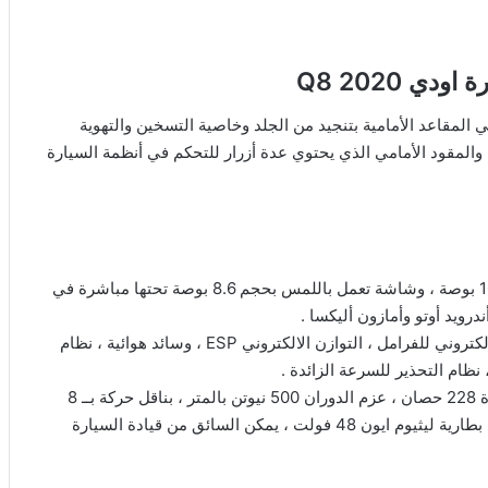
ي Q8 2020
نة بتصميم جيد ، ,تأتي المقاعد الأمامية بتنجيد من الجلد وخاصية التسخين والتهوية
المقود الأمامي الذي يحتوي عدة أزرار للتحكم في أنظمة السيارة
– المقصورة الداخلية تحتوي على شاشة تعمل باللمس بحجم 10.1 بوصة ، وشاشة تعمل باللمس بحجم 8.6 بوصة تحتها مباشرة في
رويد أوتو وأمازون أليكسا .
– تحتوي السيارة على المزايا التالية ، نظام فرامل ABS ، توزيع الكتروني للفرامل ، التوازن الالكتروني ESP ، وسائد هوائية ، نظام
ظام التحذير للسرعة الزائدة .
– أما محرك هذه السیارة ، فهو ديزل بسعة 3 لتر ، 6 سلندر ، بقوة 228 حصان ، عزم الدوران 500 نيوتن بالمتر ، بناقل حركة بــ 8
سرعات أوتوماتيكي ، ويوجد نسخة نظام هجين يستمد الطاقة من بطارية ليثيوم ايون 48 فولت ، يمكن السائق من قيادة السيارة