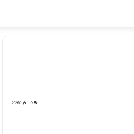
2٬250
0