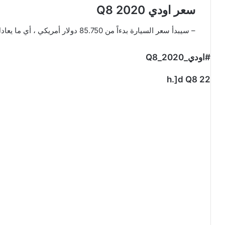
سعر اودي Q8 2020
– سيبدأ سعر السيارة بدءاً من 85.750 دولار أمريكي ، أي ما يعادل 321.650 ريال سعودي .
#اودي_Q8_2020
h.]d Q8 22