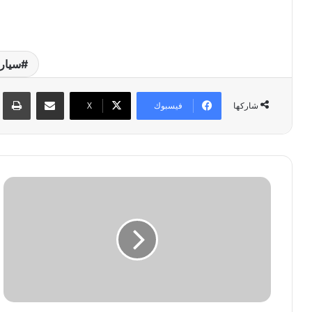
سيارات 
مشاركة عبر البريد
طبا
فيسبوك
‫X
شاركها
ل
و
س
ي
د