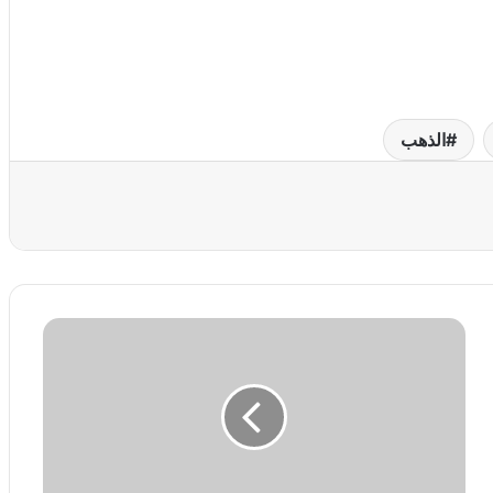
الذهب
عة
ب
ي
ا
م
د
ب
ل
ي