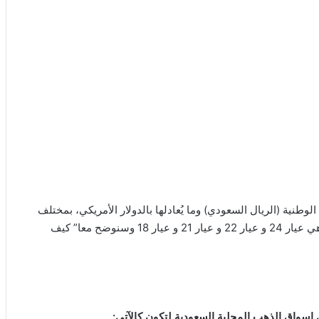
وطنية (الريال السعودي) وما يُعادلها بالدولار الأمريكي، بمختلف
أعيرة الذهب ومن العيارات المستخدمه كثيرا” في سوق الذهب هي عيار 24 و عيار 22 و عيار 21 و عيار 18 وسنوضح معا” كيف