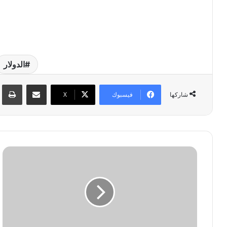
الدولار
مشاركة عبر البريد
طبا
فيسبوك
‫X
شاركها
ش
و
ر
ب
ة
ا
ل
ذ