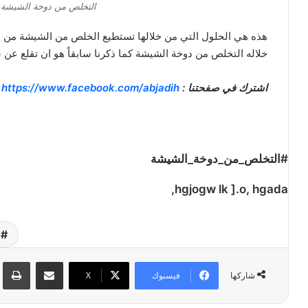
التخلص من دوخة الشيشة
هذه هي الحلول التي من خلالها تستطيع الخلص من الشيشة من 
خلاله التخلص من دوخة الشيشة كما ذكرنا سابقاً هو ان تقلع ع
اشترك في صفحتنا :
https://www.facebook.com/abjadih
#التخلص_من_دوخة_الشيشة
hgjogw lk ].o, hgada,
ص
مشاركة عبر البريد
طبا
فيسبوك
‫X
شاركها