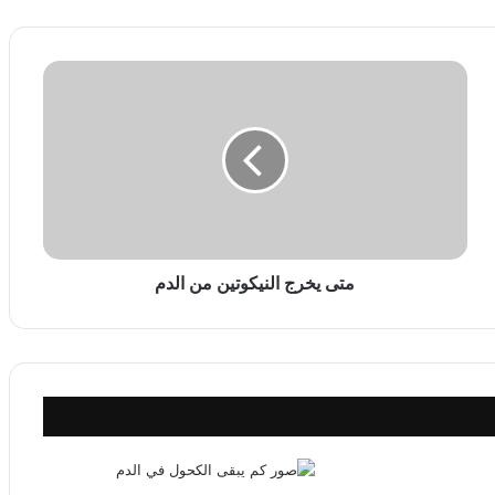
م
ت
ى
ي
خ
ر
ج
ا
ل
ن
متى يخرج النيكوتين من الدم
ي
ك
و
ت
ي
ن
م
ن
ا