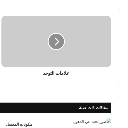
ع
ل
ا
م
ا
ت
ا
ل
ت
و
علامات التوحد
ح
د
مقالات ذات صلة
مكونات المعسل