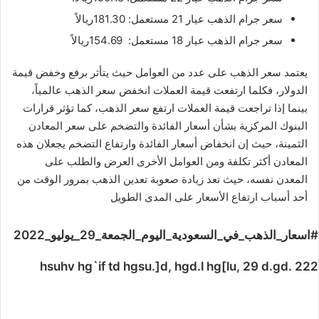
سعر جرام الذهب عيار 21 مستعمل: 181.30ريالاً
سعر جرام الذهب عيار 18 مستعمل: 154.69ريالاً
يعتمد سعر الذهب على عدد من العوامل حيث يتأثر برفع وخفض قيمة
الدولار، فكلما ارتفعت قيمة العملات انخفض سعر الذهب عالمياً،
بينما إذا تراجعت قيمة العملات ارتفع سعر الذهب، كما تؤثر قرارات
البنوك المركزية بشأن أسعار الفائدة والتضخم على سعر المعادن
الثمينة، حيث إن انخفاض أسعار الفائدة وارتفاع التضخم يجعلان هذه
المعادن أكثر تكلفة ومن العوامل الأخرى العرض والطلب على
المعدن نفسه، حيث تعد زيادة صعوبة تعدين الذهب بمرور الوقت من
أحد أسباب ارتفاع الأسعار على المدى الطويل
#اسعار_الذهب_في_السعودية_اليوم_الجمعة_29_يوليو_2022
hsuhv hg`if td hgsu.]d, hgd.l hg[lu, 29 d.gd. 222