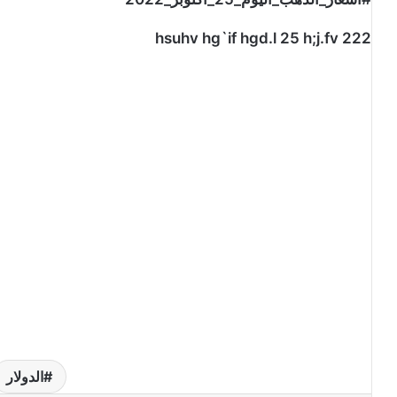
hsuhv hg`if hgd.l 25 h;j.fv 222
الدولار