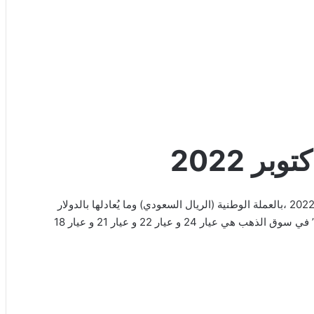
نستعرض معا” في هذا المقال عن اسعار الذهب اليوم 25 اكتوبر 2022 ،بالعملة الوطنية (الريال السعودي) وما يُعادلها بالدولار
الأمريكي، بمختلف أعيرة الذهب ومن العيارات المستخدمه كثيرا” في سوق الذهب هي عيار 24 و عيار 22 و عيار 21 و عيار 18