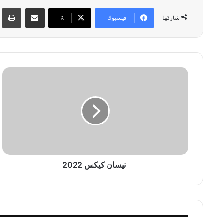
مشاركة عبر البريد
طبا
فيسبوك
‫X
شاركها
ن
ي
س
ا
ن
ك
ي
ك
س
نيسان كيكس 2022
2
0
2
2