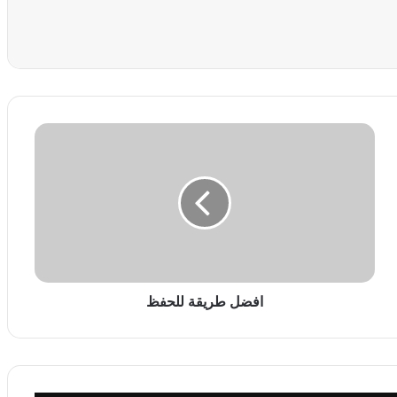
عة
ا
ف
ض
ل
ط
ر
ي
ق
ة
ل
افضل طريقة للحفظ
ل
ح
ف
ظ